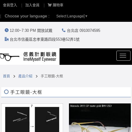
會員登入
加入會員
購物車
Choose your language :
Select Language
▼
12:00~7:30 PM 開放試戴
台北店 0910074595
台北市信義區忠孝東路四段553巷52弄1號
Togg
navi
首頁
產品介紹
手工眼鏡-大框
手工眼鏡-大框