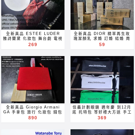
spectacles glasses
accessories משקפיים
Kacamata Gafas Des
變色鏡片 全视线 变色镜片 禮
eyeglasses sunglasses
lunettes نظارات очки
物 贈品 禮品 gift for
for Rx prescription near
Brýle Mga Salamin
Акуляры Kacamata Gafas
far sighted reading glass
occhiali Gläser szemüveg
Des lunettes نظارات очки
blue ray light block filter
Окуляри bril Kính
Brýle Mga Salamin
lenses Óculos de sol 선글
glasögon Gelas चश्मा めが
occhiali Gläser szemüveg
라스 Sonnenbrillen
ね 안경 Okulary specula
Окуляри bril Kính
全新真品 ESTEE LUDER
全新真品 DIOR 精萃再生玫
occhiali da sole
ImeMyself Eyewear
glasögon Gelas चश्मा めが
雅詩蘭黛 化妝包 舞台劇 電視
瑰潔顏乳 求婚 訂婚 結婚 周
solglasögon Kính râm
casual wear clothes and
ね 안경 Okulary specula
電影 婚紗照 約會 舞會 求婚
年紀念 情人節 母親節 畢業
269
59
zonnebril Sluneční brýle
משקפיים optical frames
accessories משקפיים
訂婚 結婚 周年紀念 情人節
就職 就業 生日禮物 手工眼鏡
Lunettes de soleil عینک
spectacles glasses
母親節 畢業 就職 就業 生日
抗藍光 全視線 變色鏡片 近視
آفتابی نظارة شمسية
eyeglasses sunglasses
禮物 手工眼鏡 抗藍光 全視線
老花 多焦點 鏡片 近视 眼镜
משקפי שמש Сонечныя
for Rx prescription near
變色鏡片 近視 老花 多焦點
抗藍光 濾藍光 變色鏡片 抗蓝
акуляры サングラス
far sighted reading glass
鏡片 近视 眼镜 抗藍光 濾藍
光 滤蓝光 全視線 變色鏡片
solbriller güneş gözlüğü
blue ray light block filter
光 變色鏡片 抗蓝光 滤蓝光
全视线 变色镜片 禮物 贈品
hita napszemüveg
lenses Óculos de sol 선글
全視線 變色鏡片 全视线 变色
禮品 gift for Акуляры
Sólgleraugu Kacamata धूप
라스 Sonnenbrillen
镜片 禮物 贈品 禮品 gift for
Kacamata Gafas Des
का चश्मा Gafas de sol
occhiali da sole
Акуляры Kacamata Gafas
lunettes نظارات очки
แว่นตากันแดด Сонячні
solglasögon Kính râm
Des lunettes نظارات очки
Brýle Mga Salamin
окуляри Cermin mata
zonnebril Sluneční brýle
Brýle Mga Salamin
occhiali Gläser szemüveg
hitam ocularia solaria
Lunettes de soleil عینک
occhiali Gläser szemüveg
Окуляри bril Kính
темные очки Көзілдірік
آفتابی نظارة شمسية
Окуляри bril Kính
glasögon Gelas चश्मा めが
全新真品 Giorgio Armani
信義計劃眼鏡 週年慶 到12月
solbriller Okulary
משקפי שמש Сонечныя
glasögon Gelas चश्मा めが
ね 안경 Okulary specula
GA 手拿包 旅行 化妝包 錢包
底 托特包 等好禮大方送 手工
aurinkolasit 太陽眼鏡 太阳
акуляры サングラス
ね 안경 Okulary specula
משקפיים optical frames
手工眼鏡 抗藍光 全視線 變色
眼鏡 抗藍光 全視線 變色鏡片
890
369
眼镜 and ImeMyself
solbriller güneş gözlüğü
משקפיים optical frames
spectacles glasses
鏡片 近視 老花 多焦點 鏡片
近視 老花 多焦點 鏡片 近视
Eyewear casual wear
hita napszemüveg
spectacles glasses
eyeglasses sunglasses
近视 眼镜 抗藍光 濾藍光 變
眼镜 抗藍光 濾藍光 變色鏡片
clothes
Sólgleraugu Kacamata धूप
eyeglasses sunglasses
for Rx prescription near
色鏡片 抗蓝光 滤蓝光 全視線
抗蓝光 滤蓝光 全視線 變色鏡
का चश्मा Gafas de sol