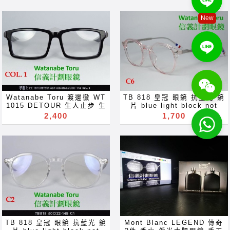
แว่นตากันแดด Сонячні
แว่นตากันแดด Сонячні
light block filter
eyeglasses sunglasses
ImeMyself Eyewear 光學
隔離 手工眼鏡 圓管 鏡腳 鏡
окуляри Cermin mata
окуляри Cermin mata
eyeglasses Акуляры
handmade glasses
眼鏡 可配 近視 老花 多焦點
臂 tube temples tubular
New
hitam ocularia solaria
hitam ocularia solaria
Kacamata Gafas Des
Óculos de sol 선글라스
鏡片 近视 眼镜 抗藍光 濾藍
arms 抗藍光 blue light
темные очки Көзілдірік
темные очки Көзілдірік
lunettes نظارات очки
Sonnenbrillen occhiali da
光 變色鏡片 抗蓝光 滤蓝光
block lenses retro round
solbriller Okulary
solbriller Okulary
Brýle Mga Salamin
sole solglasögon Kínhrâm
全視線 變色鏡片 全视线 变色
eyeglasses hand made
aurinkolasit 太陽眼鏡 太阳
aurinkolasit 太陽眼鏡 太阳
occhiali Gläser szemüveg
zonnebril Slunečníbrýle
镜片 optical frames
frame Japan 日本 手工眼鏡
眼镜 and ImeMyself
眼镜 and ImeMyself
Окуляри bril Kính
Lunettes de soleil
spectacles glasses Rx
眼鏡 可配 近視 老花 多焦點
Eyewear casual wear
Eyewear casual wear
glasögon Gelas चश्मा めが
آفتابینظارةشمسيةמשקפישמש
prescription for near far
鏡片 近视 眼镜 抗藍光 濾藍
clothes
clothes
ね 안경 Okulary specula
Сонячніокуляри サングラ
sighted reading glass
光 變色鏡片 抗蓝光 滤蓝光
ImeMyself Eyewear
ス solbriller
blue light ray block
全視線 變色鏡片 全视线 变色
casual wear clothes and
güneşgözlüğünaps
lenses filter eyeglasses
镜片 optical frames
accessories משקפיים
zemüveg Sólgleraugu
Акуляры Kacamata Gafas
spectacles glasses Rx
Watanabe Toru 渡邊徹 WT
TB 818 皇冠 眼鏡 抗藍光 鏡
Kacamatahita धूप का चश्मा
Des lunettes نظارات очки
prescription for near far
1015 DETOUR 生人止步 生
片 blue light block not
Gafas de sol Сонячні
Brýle Mga Salamin
sighted reading glass
人勿近 此路不通 車輛改道
Thom Browne Watanabe
2,400
1,700
окуляри Carmine mata
occhiali Gläser szemüveg
blue light ray block
self isolate 自我隔離 手工
Toru WT 渡邊徹 hand
hitamo cularia ImeMyself
Окуляри bril Kính
lenses filter eyeglasses
眼鏡 圓管 鏡腳 鏡臂 tube
made Korea 韓國手工製 紅
Eyewear casual wear
glasögon Gelas चश्मा めが
Акуляры Kacamata Gafas
temples tubular arms 抗藍
白藍 三色鏡腳 EMS 黑科技
clothes and accessories
ね 안경 Okulary specula
Des lunettes نظارات очки
光 blue light block lenses
混合材質 TR100 加厚版 超
ImeMyself Eyewear
Brýle Mga Salamin
retro round eyeglasses
輕 超彈性 不易變形 眼鏡 可
casual wear clothes and
occhiali Gläser szemüveg
hand made frame Japan
配 近視 老花 多焦點 鏡片 近
accessories משקפיים
Окуляри bril Kính
日本 手工眼鏡 眼鏡 可配 近
视 眼镜 抗藍光 濾藍光 變色
glasögon Gelas चश्मा めが
視 老花 多焦點 鏡片 近视 眼
鏡片 抗蓝光 滤蓝光 全視線
ね 안경 Okulary specula
镜 抗藍光 濾藍光 變色鏡片
變色鏡片 全视线 变色镜片
ImeMyself Eyewear
抗蓝光 滤蓝光 全視線 變色鏡
optical frames spectacles
casual wear clothes and
片 全视线 变色镜片 optical
glasses Rx prescription
accessories משקפיים
frames spectacles
for near far sighted
glasses Rx prescription
reading glass blue light
TB 818 皇冠 眼鏡 抗藍光 鏡
Mont Blanc LEGEND 傳奇
for near far sighted
ray block lenses filter