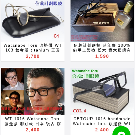
for Rx prescription near
far sighted reading glass
變色鏡片 全视线 变色镜片 禮
片 全视线 变色镜片 禮物 贈
แว่นตากันแดด Сонячні
far sighted reading glass
blue ray light block filter
物 贈品 禮品 gift for
品 禮品 gift for Акуляры
окуляри Cermin mata
blue ray light block filter
lenses Óculos de sol 선글
Акуляры Kacamata Gafas
Kacamata Gafas Des
hitam ocularia solaria
lenses Óculos de sol 선글
라스 Sonnenbrillen
lunettes نظارات очки
Des lunettes نظارات очки
темные очки Көзілдірік
라스 Sonnenbrillen
occhiali da sole
Brýle Mga Salamin
Brýle Mga Salamin
solbriller Okulary
occhiali da sole
solglasögon Kính râm
occhiali Gläser szemüveg
occhiali Gläser szemüveg
aurinkolasit 太陽眼鏡 太阳
solglasögon Kính râm
zonnebril Sluneční brýle
Окуляри bril Kính
Окуляри bril Kính
眼镜 and ImeMyself
zonnebril Sluneční brýle
Lunettes de soleil عینک
glasögon Gelas चश्मा めが
glasögon Gelas चश्मा めが
Eyewear casual wear
آفتابی نظارة شمسية
Lunettes de soleil عینک
ね 안경 Okulary specula
ね 안경 Okulary specula
clothes
משקפי שמש Сонечныя
آفتابی نظارة شمسية
משקפיים optical frames
משקפיים optical frames
Watanabe Toru 渡邊徹 WT
信義計劃眼鏡 跨年慶 100%
משקפי שמש Сонечныя
акуляры サングラス
spectacles glasses
spectacles glasses
103 鈦金屬 titanium 正圓
純手工製造 松木 實木眼鏡盒
акуляры サングラス
solbriller güneş gözlüğü
eyeglasses sunglasses
eyeglasses sunglasses
大框 超輕 超越 John
圓筒盒 拉鍊盒 聖經 造型 書
2,700
1,590
solbriller güneş gözlüğü
hita napszemüveg
for Rx prescription near
for Rx prescription near
Lennon Kame ManNen 萬
本 真皮 眼鏡盒 鼓舞士氣 頭
hita napszemüveg
Sólgleraugu Kacamata धूप
far sighted reading glass
far sighted reading glass
年龜 丸山正宏 masahiro
層牛皮 真皮 贈品 gift for
Sólgleraugu Kacamata धूप
का चश्मा Gafas de sol
blue ray light block filter
blue ray light block filter
maruyama 角矢甚治郎 千一
father's birthday Father's
का चश्मा Gafas de sol
แว่นตากันแดด Сонячні
lenses Óculos de sol 선글
lenses Óculos de sol 선글
作 安藤忠雄 金子眼鏡 Jins
Day grandpa
แว่นตากันแดด Сонячні
окуляри Cermin mata
라스 Sonnenbrillen
라스 Sonnenbrillen
Owndays 眼鏡市場 glasses
grandfather's Mother's
окуляри Cermin mata
hitam ocularia solaria
occhiali da sole
occhiali da sole
渡邊徹 100% 純 鈦金屬 日
Day grandma
hitam ocularia solaria
темные очки Көзілдірік
solglasögon Kính râm
solglasögon Kính râm
本 手工眼鏡 正圓框 金屬框
grandmother's birthday
темные очки Көзілдірік
solbriller Okulary
zonnebril Sluneční brýle
zonnebril Sluneční brýle
眼鏡 可配 近視 老花 多焦點
Акуляры Kacamata Gafas
solbriller Okulary
aurinkolasit 太陽眼鏡 太阳
Lunettes de soleil عینک
Lunettes de soleil عینک
鏡片 近视 眼镜 抗藍光 濾藍
Des lunettes نظارات очки
aurinkolasit 太陽眼鏡 太阳
眼镜 and ImeMyself
آفتابی نظارة شمسية
آفتابی نظارة شمسية
光 變色鏡片 抗蓝光 滤蓝光
Brýle Mga Salamin
眼镜 and ImeMyself
Eyewear casual wear
משקפי שמש Сонечныя
משקפי שמש Сонечныя
全視線 變色鏡片 全视线 变色
occhiali Gläser szemüveg
Eyewear casual wear
clothes
акуляры サングラス
акуляры サングラス
镜片 optical frames
Окуляри bril Kính
clothes
solbriller güneş gözlüğü
solbriller güneş gözlüğü
spectacles glasses Rx
glasögon Gelas चश्मा めが
WT 1016 Watanabe Toru
DETOUR 1015 handmade
hita napszemüveg
hita napszemüveg
prescription for near far
ね 안경 Okulary specula
渡邊徹 鉚釘款 日本 復古 膠
Watanabe Toru 渡邊徹 WT
Sólgleraugu Kacamata धूप
Sólgleraugu Kacamata धूप
sighted reading glass
casual wear clothes and
框 lockdown 封鎖 亞洲版 雷
生人止步 生人勿近 此路不通
2,400
2,400
का चश्मा Gafas de sol
का चश्मा Gafas de sol
blue block lenses blue
accessories משקפיים
朋 2140F 5121 改良版
車輛改道 self isolate 自我