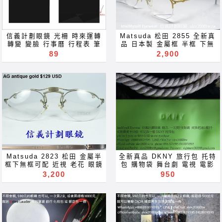
信義計劃眼鏡 光柵 時來運轉
Matsuda 松田 2855 全新真
轉變 變臉 行事曆 行程表 筆
品 日本製 金屬框 半框 下無
記本 記事本 繪圖本 face off
框 可配高度數 CP ratio >
89
2,900
change of cover faces
Farfetch eBay 眼鏡 可配
notebook 手工眼鏡 optical
近視 老花 多焦點 鏡片 近视
frames sunglasses gift 贈
眼镜 抗藍光 濾藍光 變色鏡片
品 舞台劇 電視 電影 婚紗照
抗蓝光 滤蓝光 全視線 變色鏡
約會 舞會 求婚 訂婚 結婚 周
片 全视线 变色镜片 optical
年紀念 情人節 母親節 畢業
frames spectacles
就職 就業 生日禮物 手工眼鏡
glasses Rx prescription
抗藍光 全視線 變色鏡片 近視
for near far sighted
老花 多焦點 鏡片 近视 眼镜
reading glass sunglasses
抗藍光 濾藍光 變色鏡片 抗蓝
blue ray of light block
光 滤蓝光 全視線 變色鏡片
lenses blue light block
全视线 变色镜片 禮物 贈品
filter eyeglasses
禮品 gift for Акуляры
Акуляры Kacamata Gafas
Matsuda 2823 松田 金屬半
全新真品 DKNY 旅行包 托特
Kacamata Gafas Des
Des lunettes نظارات очки
框下無框可配 近視 老花 眼鏡
包 購物袋 舞台劇 電視 電影
lunettes نظارات очки
Brýle Mga Salamin
近视 眼镜 抗藍光 濾藍光 變
婚紗照 約會 舞會 求婚 訂婚
3,200
950
Brýle Mga Salamin
occhiali Gläser szemüveg
色鏡片 抗蓝光 滤蓝光 变色镜
結婚 周年紀念 情人節 母親節
occhiali Gläser szemüveg
Окуляри bril Kính
片 全視線 全视线 frames
畢業 就職 就業 生日禮物 手
Окуляри bril Kính
glasögon Gelas चश्मा めが
spectacles glasses Rx
工眼鏡 抗藍光 全視線 變色鏡
glasögon Gelas चश्मा めが
ね 안경 Okulary specula
prescription for near far
片 近視 老花 多焦點 鏡片 近
ね 안경 Okulary specula
ImeMyself Eyewear
sighted reading glass
视 眼镜 抗藍光 濾藍光 變色
משקפיים optical frames
casual wear clothes and
blue light filter Акуляры
鏡片 抗蓝光 滤蓝光 全視線