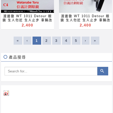
Акуляры Kacamata Gafas
ray block lenses filter
Des lunettes نظارات очки
eyeglasses Акуляры
Brýle Mga Salamin
Kacamata Gafas Des
occhiali Gläser szemüveg
lunettes نظارات очки
渡邊徹 WT 1011 Detour 眼
渡邊徹 WT 1011 Detour 眼
Окуляри bril Kính
Brýle Mga Salamin
鏡 生人勿近 生人止步 車輛改
鏡 生人勿近 生人止步 車輛改
glasögon Gelas चश्मा めが
occhiali Gläser szemüveg
道 超寬 XL 大框 方框
道 超寬 XL 大框 方框
2,400
2,400
ね 안경 Okulary specula
Окуляри bril Kính
rectangle square glasses
handmade hand made
ImeMyself Eyewear
glasögon Gelas चश्मा めが
此路不通 非誠勿擾 超大
Japan 手作 手工作 手製 手
casual wear clothes and
ね 안경 Okulary specula
handmade hand made
制 手工眼鏡 此路不通 非誠勿
accessories משקפיים
ImeMyself Eyewear
«
‹
1
2
3
4
5
›
»
Japan 手作 手工作 手製 手
擾 超大 retro round
casual wear clothes and
制 手工眼鏡 eyeglasses
eyeglasses hand made
accessories משקפיים
hand made frame Japan
frame Japan extra wide
extra wide large XL XXL
large XL XXL huge
huge optical frames
optical frames glasses
產品搜尋
glasses for big tall and
for big tall and bulky
bulky fellow fella Rx
fellow fella Rx
prescription 日本 眼鏡 可配
prescription 日本 手工眼鏡
近視 老花 多焦點 鏡片 近视
眼鏡 可配 近視 老花 多焦點
眼镜 抗藍光 濾藍光 變色鏡片
鏡片 近视 眼镜 抗藍光 濾藍
抗蓝光 滤蓝光 全視線 變色鏡
光 變色鏡片 抗蓝光 滤蓝光
片 全视线 变色镜片 optical
全視線 變色鏡片 全视线 变色
frames spectacles
镜片 optical frames
glasses Rx prescription
spectacles glasses Rx
for near far sighted
prescription for near far
reading glass blue light
sighted reading glass
ray block lenses filter
blue light ray block
eyeglasses Акуляры
lenses filter eyeglasses