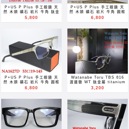
lunettes نظارات очки
occhiali Gläser szemüveg
Brýle Mga Salamin
Окуляри bril Kính
P+US P Plus 手工眼鏡 天
P+US P Plus 手工眼鏡 天
occhiali Gläser szemüveg
glasögon Gelas चश्मा めが
然 木頭 礦石 岩片 牛角 鈦金
然 木頭 礦石 岩片 牛角 圓框
Окуляри bril Kính
ね 안경 Okulary specula
屬 超輕 圓框 方框 眼鏡 可配
方框 眼鏡 可配 近視 老花 多
5,800
6,800
glasögon Gelas चश्मा めが
ImeMyself Eyewear
近視 老花 多焦點 鏡片 近视
焦點 鏡片 近视 眼镜 抗藍光
ね 안경 Okulary specula
casual wear clothes and
眼镜 抗藍光 濾藍光 變色鏡片
濾藍光 變色鏡片 抗蓝光 滤蓝
ImeMyself Eyewear
accessories משקפיים
抗蓝光 滤蓝光 全視線 變色鏡
光 全視線 變色鏡片 全视线
casual wear clothes and
片 全视线 变色镜片 optical
变色镜片 optical frames
accessories משקפיים
frames spectacles
spectacles glasses Rx
glasses Rx prescription
prescription for near far
for near far sighted
sighted reading glass
reading glass blue light
blue light ray block
ray block lenses filter
lenses filter eyeglasses
eyeglasses Акуляры
Акуляры Kacamata Gafas
Kacamata Gafas Des
Des lunettes نظارات очки
lunettes نظارات очки
Brýle Mga Salamin
Brýle Mga Salamin
occhiali Gläser szemüveg
P+US P Plus 手工眼鏡 天
Watanabe Toru TBS 816
occhiali Gläser szemüveg
Окуляри bril Kính
然 木頭 礦石 岩片 牛角 圓框
渡邊徹 WT 鈦金屬 titanium
Окуляри bril Kính
glasögon Gelas चश्मा めが
方框 眼鏡 可配 近視 老花 多
眼鏡 方框 not Thom
6,800
3,200
glasögon Gelas चश्मा めが
ね 안경 Okulary specula
焦點 鏡片 近视 眼镜 抗藍光
Browne TBX816 眼鏡 可配
ね 안경 Okulary specula
ImeMyself Eyewear
濾藍光 變色鏡片 抗蓝光 滤蓝
近視 老花 多焦點 鏡片 近视
ImeMyself Eyewear
casual wear clothes and
光 全視線 變色鏡片 全视线
眼镜 抗藍光 濾藍光 變色鏡片
casual wear clothes and
accessories משקפיים
变色镜片 optical frames
抗蓝光 滤蓝光 全視線 變色鏡
accessories משקפיים
spectacles glasses Rx
片 全视线 变色镜片 optical
prescription for near far
frames spectacles
sighted reading glass
glasses Rx prescription
blue light ray block
for near far sighted
lenses filter eyeglasses
reading glass blue light