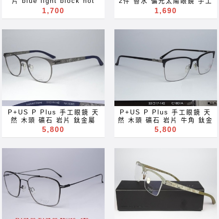
片 blue light block not
2件 香水 偏光太陽眼鏡 手工
reading glass blue light
eyeglasses Акуляры
Thom Browne Watanabe
眼鏡 抗藍光 全視線 信義計劃
1,700
1,690
ray block lenses filter
Kacamata Gafas Des
Toru WT 渡邊徹 hand
眼鏡 贈品 眼鏡 可配 近視 老
eyeglasses Акуляры
lunettes نظارات очки
made Korea 韓國手工製 紅
花 多焦點 鏡片 近视 眼镜 抗
Kacamata Gafas Des
Brýle Mga Salamin
白藍 三色鏡腳 EMS 黑科技
藍光 濾藍光 變色鏡片 抗蓝光
lunettes نظارات очки
occhiali Gläser szemüveg
混合材質 TR100 加厚版 超
滤蓝光 全視線 變色鏡片 全视
Brýle Mga Salamin
Окуляри bril Kính
輕 超彈性 不易變形 眼鏡 可
线 变色镜片 optical frames
occhiali Gläser szemüveg
glasögon Gelas चश्मा めが
配 近視 老花 多焦點 鏡片 近
spectacles glasses Rx
Окуляри bril Kính
ね 안경 Okulary specula
视 眼镜 抗藍光 濾藍光 變色
prescription for near far
glasögon Gelas चश्मा めが
ImeMyself Eyewear
鏡片 抗蓝光 滤蓝光 全視線
sighted reading glass
ね 안경 Okulary specula
casual wear clothes and
變色鏡片 全视线 变色镜片
blue light ray block
ImeMyself Eyewear
accessories משקפיים
optical frames spectacles
lenses filter eyeglasses
casual wear clothes and
glasses Rx prescription
Акуляры Kacamata Gafas
accessories משקפיים
for near far sighted
Des lunettes نظارات очки
reading glass blue light
Brýle Mga Salamin
P+US P Plus 手工眼鏡 天
P+US P Plus 手工眼鏡 天
ray block lenses filter
occhiali Gläser szemüveg
然 木頭 礦石 岩片 鈦金屬
然 木頭 礦石 岩片 牛角 鈦金
eyeglasses Акуляры
Окуляри bril Kính
titanium 復古 圓框 方框 眼
屬 超輕 圓框 方框 可配 近視
5,800
5,800
Kacamata Gafas Des
glasögon Gelas चश्मा めが
鏡 可配 近視 老花 多焦點 鏡
老花 眼鏡 近视 眼镜 抗藍光
lunettes نظارات очки
ね 안경 Okulary specula
片 近视 眼镜 抗藍光 濾藍光
濾藍光 變色鏡片 抗蓝光 滤蓝
Brýle Mga Salamin
ImeMyself Eyewear
變色鏡片 抗蓝光 滤蓝光 全視
光 变色镜片 全視線 全视线
occhiali Gläser szemüveg
casual wear clothes and
線 變色鏡片 全视线 变色镜片
frames spectacles
Окуляри bril Kính
accessories משקפיים
optical frames spectacles
glasses Rx prescription
glasögon Gelas चश्मा めが
glasses Rx prescription
for near far sighted
ね 안경 Okulary specula
for near far sighted
reading glass blue light
ImeMyself Eyewear
reading glass blue light
ray block lenses filter
casual wear clothes and
ray block lenses filter
Акуляры Kacamata Gafas
accessories משקפיים
eyeglasses Акуляры
Des lunettes نظارات очки
Kacamata Gafas Des
Brýle Mga Salamin