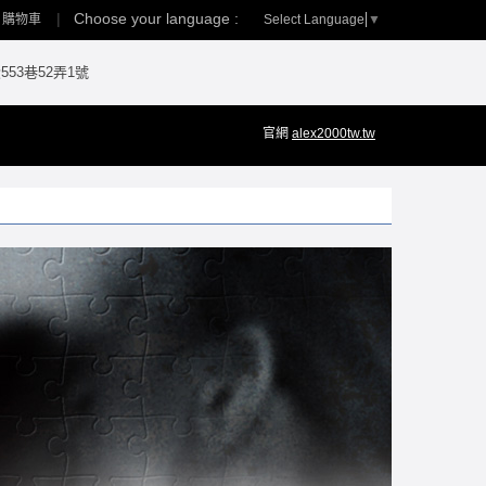
Choose your language :
Select Language
▼
購物車
53巷52弄1號
官網
alex2000tw.tw