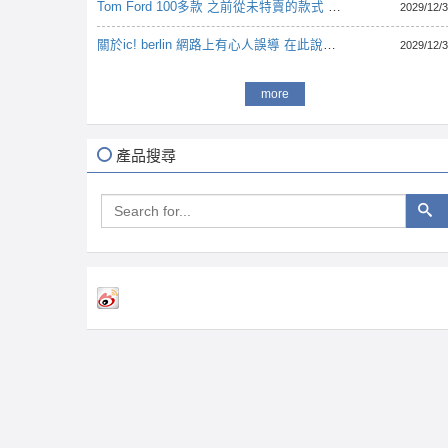
Tom Ford 100多款 之前從未特賣的款式 2折起 賠售特賣起跑
2029/12/
關於ic! berlin 網路上有心人誤導 在此說明如下
2029/12/
more
產品搜尋