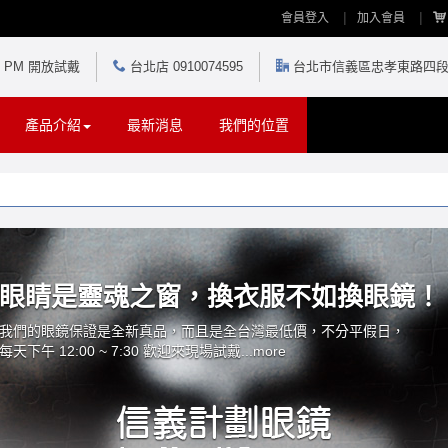
會員登入
加入會員
30 PM 開放試戴
台北店 0910074595
台北市信義區忠孝東路四段5
產品介紹
最新消息
我們的位置
眼睛是靈魂之窗，換衣服不如換眼鏡！
我們的眼鏡保證是全新真品，而且是全台灣最低價，不分平假日，
每天下午 12:00 ~ 7:30 歡迎來現場試戴...
more