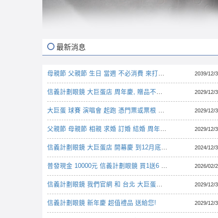
最新消息
母親節 父親節 生日 當週 不必消費 來打卡 就贈送 小紅書 小黑筆記本 記事本
2039/12/
信義計劃眼鏡 大巨蛋店 周年慶, 贈品不是廉價的outlet品, 而是專櫃正品, 以下網址 一目了然
2029/12/
大巨蛋 球賽 演唱會 起跑 憑門票或票根 獲贈 特別贈禮
2029/12/
父親節 母親節 相親 求婚 訂婚 結婚 周年紀念 就業 畢業 轉職 高升 生日禮物 見面禮
2029/12/
信義計劃眼鏡 大巨蛋店 開幕慶 ​到12月底 好禮大方送
2024/12/
普發現金 10000元 信義計劃眼鏡 買1送6 活動起跑
2026/02/
信義計劃眼鏡 我們官網 和 台北 大巨蛋店 大特賣
2029/12/
信義計劃眼鏡 新年慶 超值禮品 送給您!
2029/12/