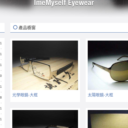
產品櫥窗
31
31
31
30
31
光學眼鏡-大框
太陽眼鏡-大框
28
31
31