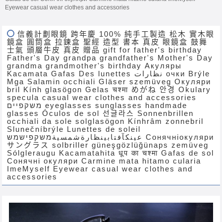
Eyewear casual wear clothes and accessories
信義計劃眼鏡 跨年慶 100% 純手工製造 松木 實木眼
鏡盒 圓筒盒 拉鍊盒 聖經 造型 書本 真皮 眼鏡盒 鼓舞
士氣 頭層牛皮 真皮 贈品 gift for father's birthday
Father's Day grandpa grandfather's Mother's Day
grandma grandmother's birthday Акуляры
Kacamata Gafas Des lunettes نظارات очки Brýle
Mga Salamin occhiali Gläser szemüveg Окуляри
bril Kính glasögon Gelas चश्मा めがね 안경 Okulary
specula casual wear clothes and accessories
משקפיים eyeglasses sunglasses handmade
glasses Óculos de sol 선글라스 Sonnenbrillen
occhiali da sole solglasögon Kínhrâm zonnebril
Slunečníbrýle Lunettes de soleil
عینکآفتابینظارةشمسيةמשקפישמש Сонячніокуляри
サングラス solbriller güneşgözlüğünaps zemüveg
Sólgleraugu Kacamatahita धूप का चश्मा Gafas de sol
Сонячні окуляри Carmine mata hitamo cularia
ImeMyself Eyewear casual wear clothes and
accessories