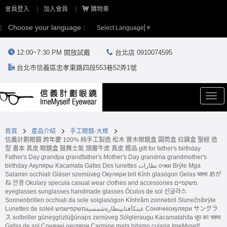
會員登入
加入會員
購物車
Choose your language :
Select Language
▼
12:00~7:30 PM 開放試戴
台北店 0910074595
台北市信義區忠孝東路四段553巷52弄1號
Togg
navi
首頁
產品介紹
手工眼鏡-大框
信義計劃眼鏡 跨年慶 100% 純手工製造 松木 實木眼鏡盒 圓筒盒 拉鍊盒 聖經 造
型 書本 真皮 眼鏡盒 鼓舞士氣 頭層牛皮 真皮 贈品 gift for father's birthday
Father's Day grandpa grandfather's Mother's Day grandma grandmother's
birthday Акуляры Kacamata Gafas Des lunettes نظارات очки Brýle Mga
Salamin occhiali Gläser szemüveg Окуляри bril Kính glasögon Gelas चश्मा めが
ね 안경 Okulary specula casual wear clothes and accessories משקפיים
eyeglasses sunglasses handmade glasses Óculos de sol 선글라스
Sonnenbrillen occhiali da sole solglasögon Kínhrâm zonnebril Slunečníbrýle
Lunettes de soleil عینکآفتابینظارةشمسيةמשקפישמש Сонячніокуляри サングラ
ス solbriller güneşgözlüğünaps zemüveg Sólgleraugu Kacamatahita धूप का चश्मा
Gafas de sol Сонячні окуляри Carmine mata hitamo cularia ImeMyself