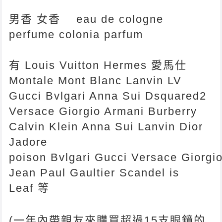
男香 女香 eau de cologne
perfume colonia parfum
有 Louis Vuitton Hermes 愛馬仕
Montale Mont Blanc Lanvin LV
Gucci Bvlgari Anna Sui Dsquared2
Versace Giorgio Armani Burberry
Calvin Klein Anna Sui Lanvin Dior
Jadore
poison Bvlgari Gucci Versace Giorgi
Jean Paul Gaultier Scandel is
Leaf 等
(一年內帶親友來購買超過15支眼鏡的