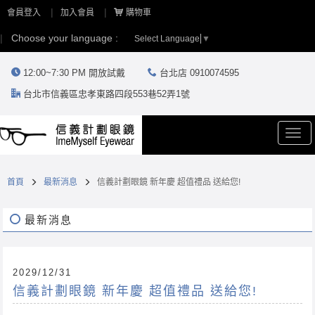
會員登入
加入會員
購物車
Choose your language :
Select Language
▼
12:00~7:30 PM 開放試戴
台北店 0910074595
台北市信義區忠孝東路四段553巷52弄1號
Togg
navi
首頁
最新消息
信義計劃眼鏡 新年慶 超值禮品 送給您!
最新消息
2029/12/31
信義計劃眼鏡 新年慶 超值禮品 送給您!