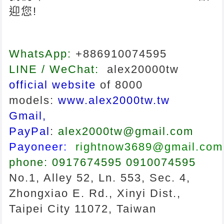
迎您!
WhatsApp:
+886910074595
LINE / WeChat:
alex20000tw
official website
of 8000
models:
www.alex2000tw.tw
Gmail,
PayPal
:
alex2000tw@gmail.com
Payoneer:
rightnow3689@gmail.com
phone: 0917674595 0910074595
No.1, Alley 52, Ln. 553, Sec. 4,
Zhongxiao E. Rd., Xinyi Dist.,
Taipei City 11072, Taiwan