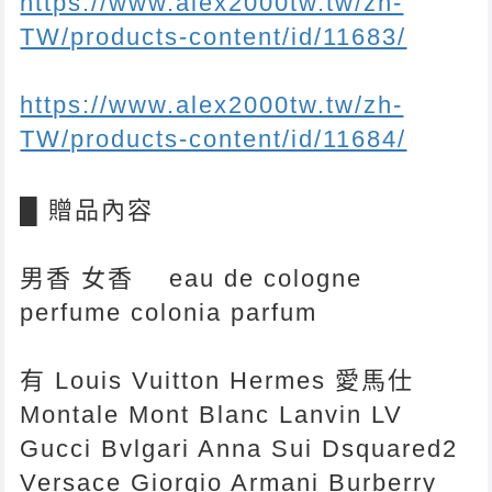
https://www.alex2000tw.tw/zh-
TW/products-content/id/11683/
https://www.alex2000tw.tw/zh-
TW/products-content/id/11684/
█
贈品內容
男香 女香 eau de cologne
perfume colonia parfum
有 Louis Vuitton Hermes 愛馬仕
Montale Mont Blanc Lanvin LV
Gucci Bvlgari Anna Sui Dsquared2
Versace Giorgio Armani Burberry