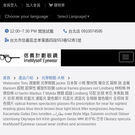
會員登入
加入會員
購物車
Choose your language :
Select Language
▼
12:00~7:30 PM 開放試戴
台北店 0910074595
台北市信義區忠孝東路四段553巷52弄1號
Togg
navi
首頁
產品介紹
光學眼鏡-大框
Watanabe Toru 渡邊徹 光學眼鏡 jackie 日本製 小框 雙材質 複合式 圓框 鈦 金屬
titanium 超輕 超彈性 螺旋形鉸鏈 optical frames glasses not Lindberg 林柏格 林
德伯格 ic! berlin Markus T Mykita 眼鏡 超越 Lindberg 可配 近視 老花 多焦點 鏡
片 近视 眼镜 抗藍光 濾藍光 變色鏡片 抗蓝光 滤蓝光 全視線 變色鏡片 全视线 变
色镜片 optical frames spectacles glasses Rx prescription for near far sighted
reading glass blue block lenses blue light block filter eyeglasses Акуляры
Kacamata Gafas Des lunettes نظارات очки Brýle Mga Salamin occhiali Gläser
szemüveg Окуляри bril Kính glasögon Gelas चश्मा めがね 안경 Okulary specula
ImeMyself Eyewear casual wear clothes and accessories