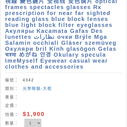
視線 變色鏡片 全视线 变色镜片 optical
frames spectacles glasses Rx
prescription for near far sighted
reading glass blue block lenses
blue light block filter eyeglasses
Акуляры Kacamata Gafas Des
lunettes نظارات очки Brýle Mga
Salamin occhiali Gläser szemüveg
Окуляри bril Kính glasögon Gelas
चश्मा めがね 안경 Okulary specula
ImeMyself Eyewear casual wear
clothes and accessories
編號：
4342
類別：
光學眼鏡-大框
重量：
定價：
$1,900
特價：
數量：