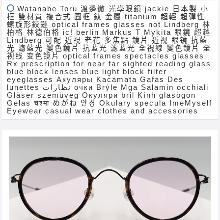
Watanabe Toru 渡邊徹 光學眼鏡 jackie 日本製 小
框 雙材質 複合式 圓框 鈦 金屬 titanium 超輕 超彈性
螺旋形鉸鏈 optical frames glasses not Lindberg 林
柏格 林德伯格 ic! berlin Markus T Mykita 眼鏡 超越
Lindberg 可配 近視 老花 多焦點 鏡片 近视 眼镜 抗藍
光 濾藍光 變色鏡片 抗蓝光 滤蓝光 全視線 變色鏡片 全
视线 变色镜片 optical frames spectacles glasses
Rx prescription for near far sighted reading glass
blue block lenses blue light block filter
eyeglasses Акуляры Kacamata Gafas Des
lunettes نظارات очки Brýle Mga Salamin occhiali
Gläser szemüveg Окуляри bril Kính glasögon
Gelas चश्मा めがね 안경 Okulary specula ImeMyself
Eyewear casual wear clothes and accessories