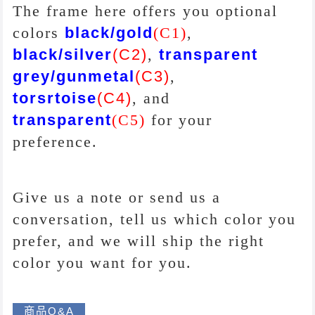
The frame here offers you
optional
colors
black/gold
(
C1
)
,
black/silver
(
C2
)
,
transparent
grey/gunmetal
(
C3
)
,
torsrtoise
(
C4
)
,
and
transparent
(
C5
)
for your
preference.
Give us a note or send us a
conversation, tell us which color you
prefer, and we will ship the right
color you want for you.
商品Q&A