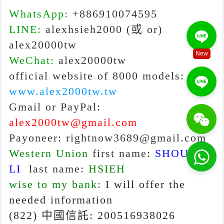
WhatsApp:
+886910074595
LINE:
alexhsieh2000
(或 or)
alex20000tw
New
WeChat:
alex20000tw
official website of 8000 models:
www.alex2000tw.tw
Gmail or PayPal:
alex2000tw@gmail.com
Payoneer: rightnow3689@gmail.com
Western Union
first name:
SHOU
LI
last name:
HSIE
H
wise to my bank:
I will offer the
needed information
(822) 中國信託: 200516938026