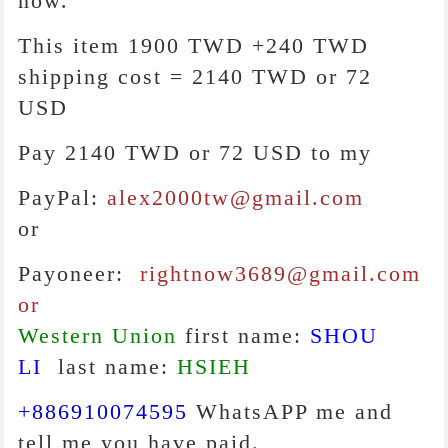
now.
This item 1900 TWD +240 TWD
shipping cost = 2140 TWD or 72
USD
Pay 2140 TWD or 72 USD to my
PayPal:
alex2000tw@gmail.com
or
Payoneer:
rightnow3689@gmail.com
or
Western Union
first name:
SHOU
LI
last name:
HSIEH
+886910074595
WhatsAPP me and
tell me you have paid.