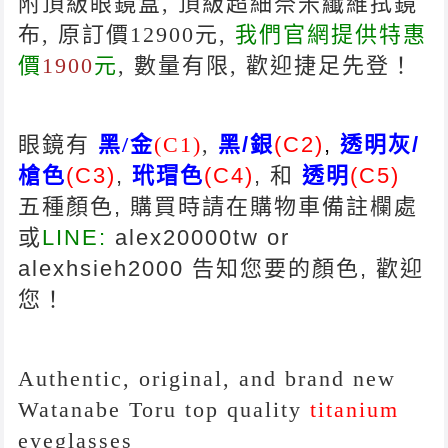
附頂級眼鏡盒, 頂級超細奈米纖維拭鏡
布
, 原訂價12900元,
我們官網提供特惠
價
1900
元
, 數量有限, 歡迎捷足先登！
眼鏡有
黑/金
(C1)
,
黑/銀
(C2)
,
透明灰/
槍色
(C3)
,
玳瑁色
(C4)
,
和
透明
(C5)
五
種顏色,
購買時請在購物車備註欄處
或
LINE:
alex20000tw or
alexhsieh2000
告知您要的顏色,
歡迎
您！
Authentic, original, and brand new
Watanabe Toru top quality
titanium
eyeglasses