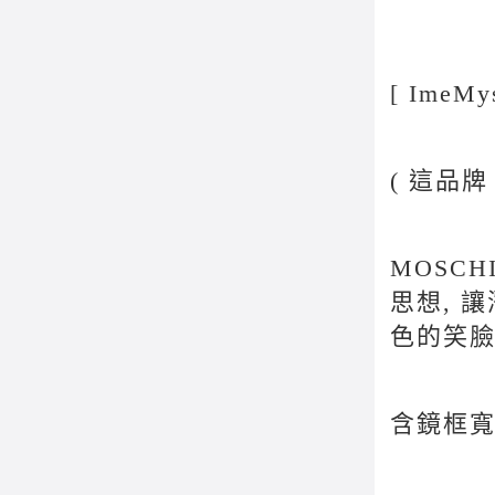
[ ImeM
( 這品
MOSCH
思想, 
色的笑臉
含鏡框寬 