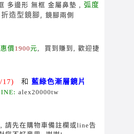
弧度
圓框 多邊形 無框 金屬鼻墊 ,
曲折造型鏡腳,
鏡腳兩側
優惠價
1900
元
, 買到賺到, 歡迎捷
/17)
和
藍綠色漸層
鏡片
LINE:
alex20000tw
 請先在購物車備註欄或line告