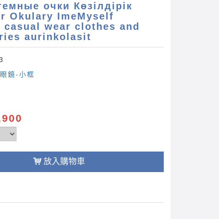
 темные очки Көзілдірік
er Okulary ImeMyself
 casual wear clothes and
ies aurinkolasit
3
眼鏡-小框
,900
放入購物車