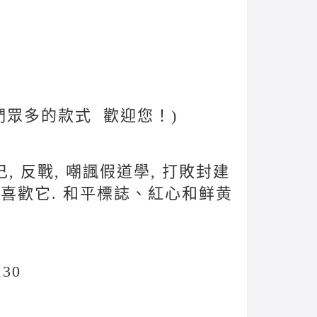
們眾多的款式 歡迎您！)
它做自己, 反戰, 嘲諷假道學, 打敗封建
就會喜歡它. 和平標誌、紅心和鲜黄
130