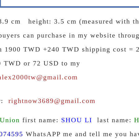
3.9 cm height: 3.5 cm (measured with 
buyers can purchase in my website thro
em 1900 TWD +240 TWD shipping cost =
0 TWD or 72 USD to my
alex2000tw@gmail.com
r:
rightnow3689@gmail.com
 Union
first name:
SHOU LI
last name:
H
074595
WhatsAPP me and tell me you hav