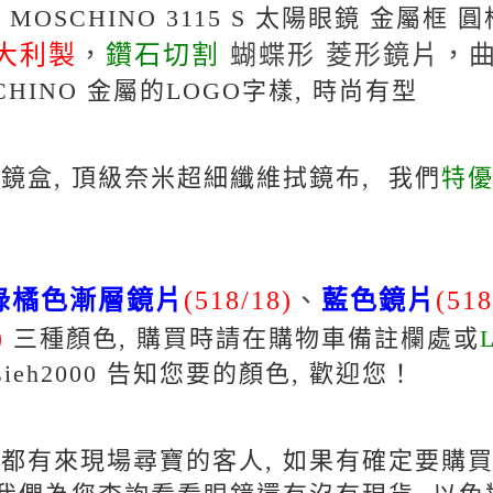
MOSCHINO 3115 S 太陽眼鏡 金屬框 
大利製
，
鑽石切割
蝴蝶形 菱形鏡片
，
CHINO
金屬的LOGO字樣
, 時尚有型
鏡盒, 頂級奈米超細纖維拭鏡布
, 我們
特
綠橘色漸層鏡片
(518/18)
、
藍色鏡片
(518
)
三種顏色,
購買時請在購物車備註欄處或
sieh2000
告知您要的顏色,
歡迎您！
都有來現場尋寶的客人, 如果有確定要購買,