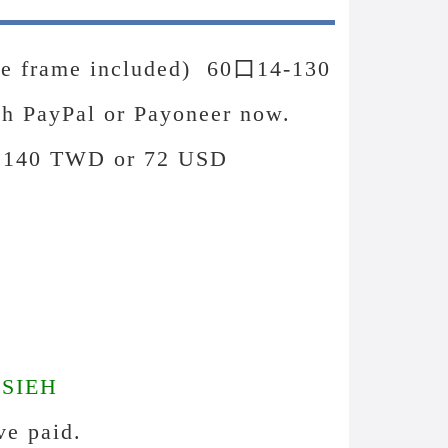
the frame included) 60口14-130
ugh PayPal or Payoneer now.
 2140 TWD or 72 USD
SIEH
e paid.