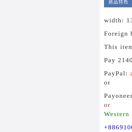
商品特色
width: 1
Foreign 
This it
Pay 214
PayPal:
or
Payonee
or
Western
+886910