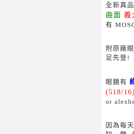
全新真品 
曲面
義
有
MOS
附原廠眼
足先登!
眼鏡有
(518/16
or
alexh
因為每天