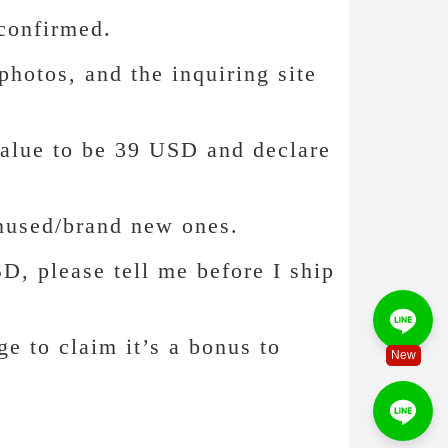
 confirmed.
photos, and the inquiring site
value to be 39 USD and declare
unused/brand new ones.
D, please tell me before I ship
ge to claim it’s a bonus to
New