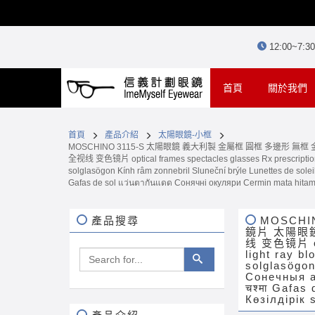
12:00~7:
(current)
首頁
關於我們
首頁
產品介紹
太陽眼鏡-小框
MOSCHINO 3115-S 太陽眼鏡 義大利製 金屬框 圓框 多邊形 
全视线 变色镜片 optical frames spectacles glasses Rx prescription for
solglasögon Kính râm zonnebril Sluneční brýle Lunettes de soleil عینک آفتابی نظارة شمسية משקפי שמש Сонечныя акуляры サングラス solbriller güneş gözlüğü hita napszemüveg Sólgleraugu Kacamata धूप का चश
Gafas de sol แว่นตากันแดด Сонячні окуляри Cermin mata hitam oc
產品搜尋
MOSCH
鏡片 太陽眼鏡
线 变色镜片 opti
light ray b
solglasögon Kính 
Сонечныя а
चश्मा Gafas
Көзілдірік 