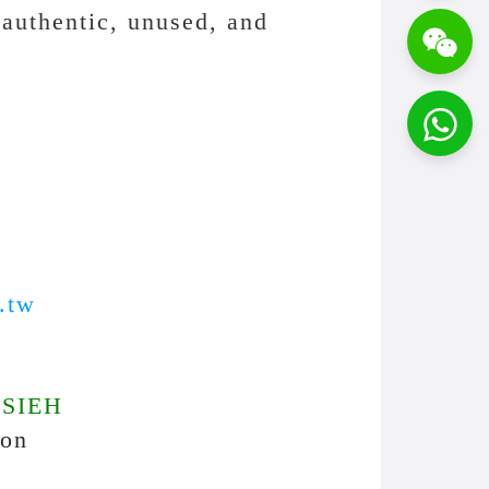
 authentic, unused, and
.tw
SIE
H
ion