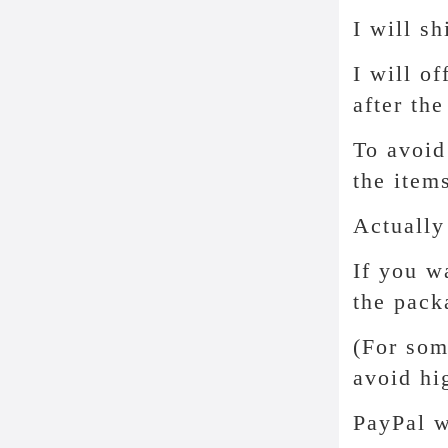
I will s
I will o
after th
To avoid
the item
Actually
If you w
the pack
(For som
avoid hi
PayPal w