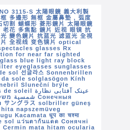
INO 3115-S 太陽眼鏡 義大利製
框 多邊形 無框 金屬鼻墊 , 弧度
鑽石切割 蝴蝶形 菱形鏡片 太陽眼鏡
 老花 多焦點 鏡片 近视 眼镜 抗
藍光 變色鏡片 抗蓝光 滤蓝光 全視
片 全视线 变色镜片 optical
spectacles glasses Rx
tion for near far sighted
glass blue light ray block
ilter eyeglasses sunglasses
de sol 선글라스 Sonnenbrillen
i da sole solglasögon Kính
nebril Sluneční brýle
eil عینک آفتابی نظارة
شمسية Сонечныя
ы サングラス solbriller güneş
 hita napszemüveg
ugu Kacamata धूप का चश्मा
e sol แว่นตากันแดด Сонячні
 Cermin mata hitam ocularia