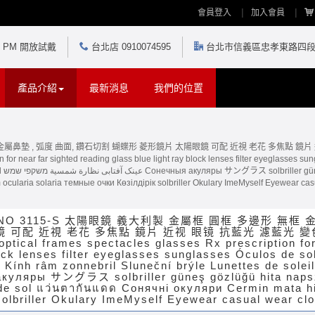
會員登入
加入會員
30 PM 開放試戴
台北店 0910074595
台北市信義區忠孝東路四段5
產品介紹
最新消息
我們的位置
無框 金屬鼻墊 , 弧度 曲面, 鑽石切割 蝴蝶形 菱形鏡片 太陽眼鏡 可配 近視 老花 多焦點 
 near far sighted reading glass blue light ray block lenses filter eyeglasses s
्मा
ularia solaria темные очки Көзілдірік solbriller Okulary ImeMyself Eyewear casu
INO 3115-S 太陽眼鏡 義大利製 金屬框 圓框 多邊形 無框 
 可配 近視 老花 多焦點 鏡片 近视 眼镜 抗藍光 濾藍光 
cal frames spectacles glasses Rx prescription for 
lock lenses filter eyeglasses sunglasses Óculos de 
râm zonnebril Sluneční brýle Lunettes de soleil نک آفتابی نظارة شمسية משקפי שמש
куляры サングラス solbriller güneş gözlüğü hita napsz
 de sol แว่นตากันแดด Сонячні окуляри Cermin mata h
solbriller Okulary ImeMyself Eyewear casual wear clo