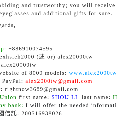
abiding and trustworthy; you will receive
eyeglasses and additional gifts for sure.
gards,
pp:
+886910074595
exhsieh2000
(或 or) alex20000tw
alex20000tw
 website of 8000 models:
www.alex2000tw
r PayPal:
alex2000tw@gmail.com
r: rightnow3689@gmail.com
 Union
first name:
SHOU LI
last name:
H
my bank:
I will offer the needed informat
中國信託: 200516938026