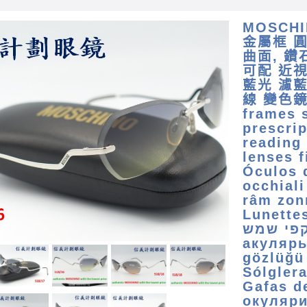
MOSCH
金屬框 圓
曲面, 
可配 近視
藍光 濾
線 變色鏡
frames 
prescrip
reading 
lenses f
Óculos 
occhial
râm zon
Lunettes de sol
 משקפי שמש
акуляр
gözlüğü
Sólglera
Gafas d
окуляри