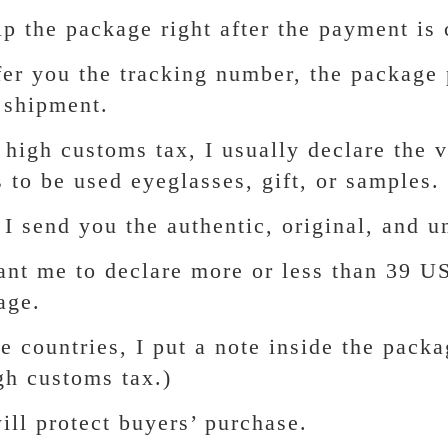
hip the package right after the payment is
ffer you the tracking number, the package 
e shipment.
 high customs tax, I usually declare the 
s to be used eyeglasses, gift, or samples.
 I send you the authentic, original, and 
ant me to declare more or less than 39 US
age.
e countries, I put a note inside the packa
gh customs tax.)
ill protect buyers’ purchase.