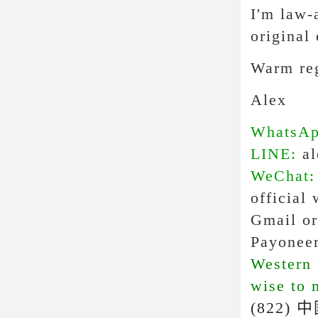
I'm law-
original 
Warm re
Alex
WhatsA
LINE:
al
WeChat:
official
Gmail o
Payonee
Western
wise to 
(822) 