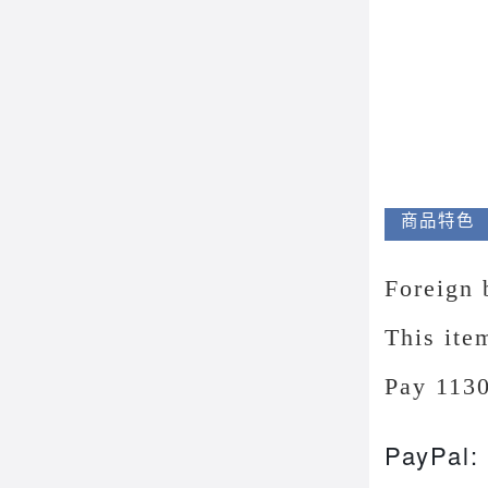
商品特色
Foreign 
This it
Pay
113
PayPal: