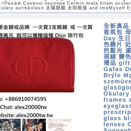
ตากันแดด Сонячні окуляри Cermin mata hitam oculari
 Okulary aurinkolasit 太陽眼鏡 太阳眼镜 and ImeMyself Ey
全新真品 
香氛包 母親
Day 生
色鏡片 近
抗藍光 
視線 變
禮品 gift
Gafas Des lu
Brýle M
szemüve
glasögo
Okulary specula
frames 
eyeglas
prescrip
glass bl
lenses 
Sonnenbr