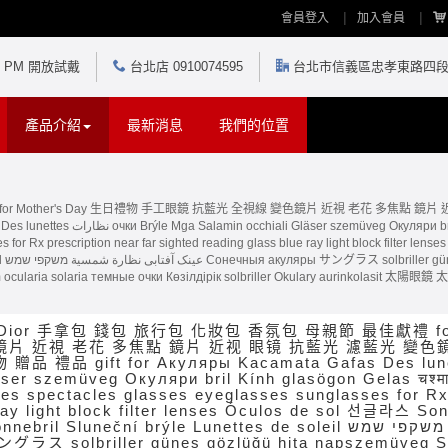
會員登入
加入會員
30 PM 開放試戴
台北店 0910074595
台北市信義區忠孝東路四段5
產品介紹
最新消息
我們的位置
for Mother's Day 生日禮物 手工眼鏡 抗藍光 全視線 變色鏡片 近視 老花 多焦點 
as चश्मा めがね 안경 Okulary specula
्मा
 ocularia solaria темные очки Көзілдірік solbriller Okulary aurinkolasit 太陽眼
ior 手拿包 錢包 旅行包 化妝包 香氛包 母親節 最佳獻禮 for
鏡片 近視 老花 多焦點 鏡片 近视 眼镜 抗藍光 濾藍光 變色
gift for Акуляры Kacamata Gafas Des lunettes نظارات очки Brýle Mga 
äser szemüveg Окуляри bril Kính glasögon Gelas चश्मा 
mes spectacles glasses eyeglasses sunglasses for Rx 
ray light block filter lenses Óculos de sol 선글라스 Son
uneční brýle Lunettes de soleil عینک آفتابی نظارة شمسية משקפי שמש Сонечныя
グラス solbriller güneş gözlüğü hita napszemüveg Sólg