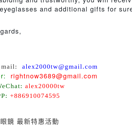
 eyeglasses and additional gifts for sur
gards,
Gmail:
alex2000tw@gmail.com
er:
rightnow3689@gmail.com
WeChat:
alex20000tw
PP:
+886910074595
眼鏡 最新特惠活動