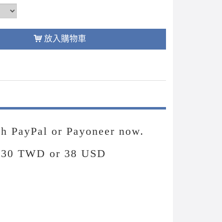
放入購物車
ugh PayPal or Payoneer now.
130 TWD or 38 USD