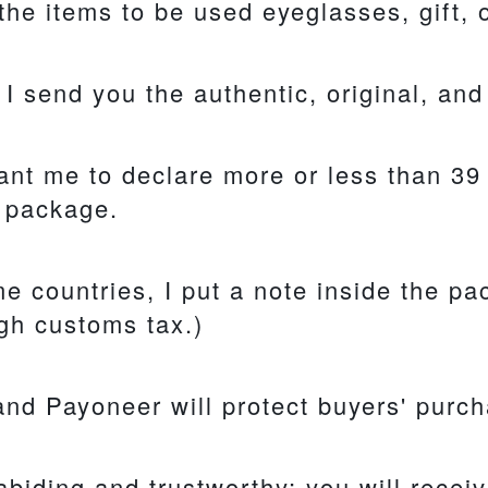
the items to be used eyeglasses, gift, 
 I send you the authentic, original, a
ant me to declare more or less than 39
e package.
e countries, I put a note inside the pa
gh customs tax.)
nd Payoneer will protect buyers' purc
abiding and trustworthy; you will recei