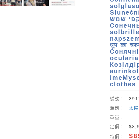
solglas
Sluneční
קפי שמש
Сонечн
solbrill
napszem
धूप का च
Сонячні
oculari
Көзілдір
aurink
ImeMyse
clothes
編號：
391
類別：
太陽
重量：
定價：
$8,
$8
特價：