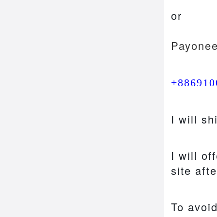
or
Payone
+886910
I will s
I will o
site aft
To avoid