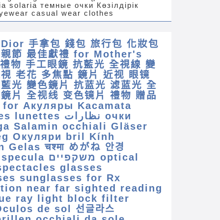
a solaria темные очки Көзілдірік
ewear casual wear clothes
Dior 手拿包 錢包 旅行包 化妝包
節 最佳獻禮 for Mother's
日禮物 手工眼鏡 抗藍光 全視線 變
視 老花 多焦點 鏡片 近视 眼镜
濾藍光 變色鏡片 抗蓝光 滤蓝光 全
色鏡片 全视线 变色镜片 禮物 贈品
 for Акуляры Kacamata
nettes نظارات очки
ga Salamin occhiali Gläser
g Окуляри bril Kính
n Gelas चश्मा めがね 안경
 משקפיים optical
spectacles glasses
ses sunglasses for Rx
tion near far sighted reading
ue ray light block filter
Óculos de sol 선글라스
illen occhiali da sole