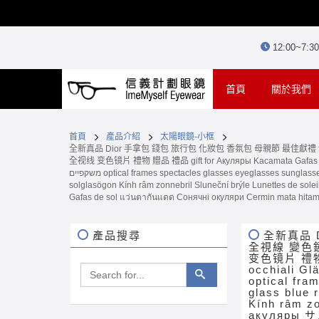
12:00~7:
(current)
首頁
關於我們
首頁
產品介紹
太陽眼鏡-小框
全新真品 Dior 手拿包 錢包 旅行包 化妝包 香氛包 母親節 最佳獻禮 
全视线 变色镜片 禮物 贈品 禮品 gift for Акуляры Kacamata Gafas Des lunettes نظارات очки Brýle Mga Salamin occhiali Gläser szemüveg Окуляри bril Kính glasögon Gel
משקפיים optical frames spectacles glasses eyeglasses sunglasses for Rx prescription near far sighted reading glass blue ray light block filter lenses Óculos de sol 선글라스 Sonnenbrillen occhiali da sole
solglasögon Kính râm zonnebril Sluneční brýle Lunettes de soleil عینک آفتابی نظارة شمسية משקפי שמש Сонечныя акуляры サングラス solbriller güneş gözlüğü hita napszemüveg Sólgleraugu Kacamata धूप का चश
Gafas de sol แว่นตากันแดด Сонячні окуляри Cermin mata hitam
產品搜尋
全新真品 D
全視線 變色
变色镜片 禮物 贈品 禮品 
occhiali Gl
optical fra
glass blue 
Kính râm zonnebril Sl
акуляры サン