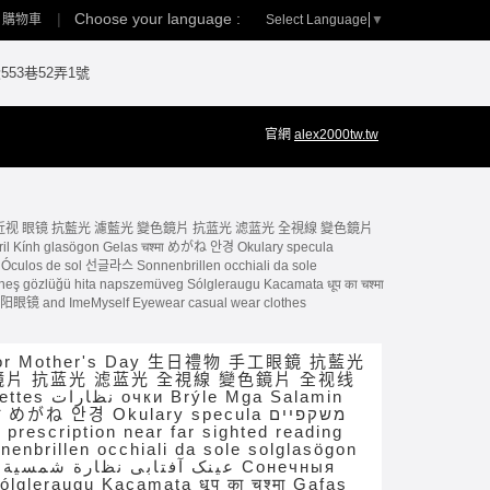
Choose your language :
Select Language
▼
購物車
53巷52弄1號
官網
alex2000tw.tw
鏡片 近视 眼镜 抗藍光 濾藍光 變色鏡片 抗蓝光 滤蓝光 全視線 變色鏡片
鏡 太阳眼镜 and ImeMyself Eyewear casual wear clothes
 Mother's Day 生日禮物 手工眼鏡 抗藍光
鏡片 抗蓝光 滤蓝光 全視線 變色鏡片 全视线
Salamin
めがね 안경 Okulary specula משקפיים
prescription near far sighted reading
nenbrillen occhiali da sole solglasögon
leraugu Kacamata धूप का चश्मा Gafas