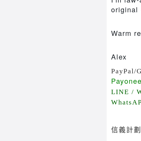
original
Warm re
Alex
PayPal
/
Payone
LINE / 
WhatsA
信義計劃