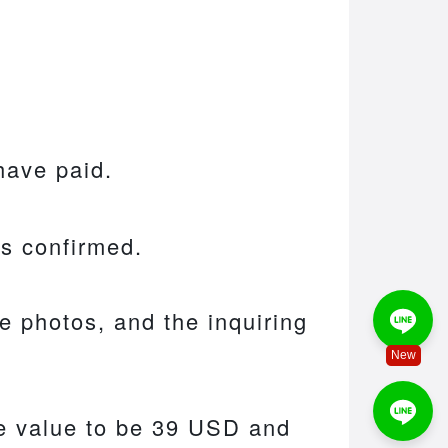
ave paid.
is confirmed.
ge photos, and the inquiring
New
he value to be 39 USD and