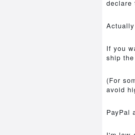
declare 
Actually
If you w
ship th
(For som
avoid hi
PayPal a
I'm law-