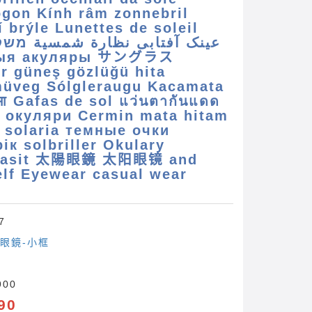
ögon Kính râm zonnebril
 brýle Lunettes de soleil
عینک آفتابی نظارة شمسية מש
ыя акуляры サングラス
er güneş gözlüğü hita
üveg Sólgleraugu Kacamata
श्मा Gafas de sol แว่นตากันแดด
 окуляри Cermin mata hitam
a solaria темные очки
ік solbriller Okulary
olasit 太陽眼鏡 太阳眼镜 and
lf Eyewear casual wear
7
眼鏡-小框
900
90