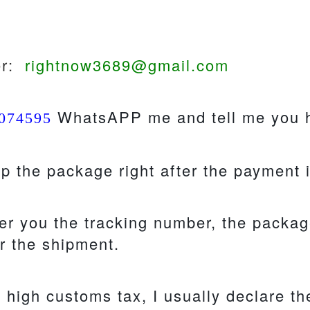
er:
rightnow3689@gmail.com
WhatsAPP me and tell me you h
074595
hip the package right after the payment 
ffer you the tracking number, the packa
er the shipment.
 high customs tax, I usually declare t