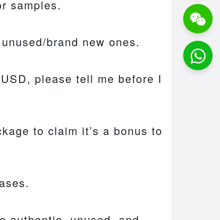
or samples.
nd unused/brand new ones.
 USD, please tell me before I
ckage to claim it’s a bonus to
hases.
ve authentic, unused, and