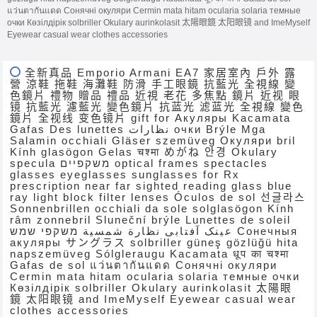
แว่นตากันแดด Сонячні окуляри Cermin mata hitam ocularia solaria темные
очки Көзілдірік solbriller Okulary aurinkolasit 太陽眼鏡 太阳眼镜 and ImeMyself
Eyewear casual wear clothes accessories
全新真品 Emporio Armani EA7 家居室內 戶外 露
營 涼鞋 拖鞋 海灘鞋 防滑 手工眼鏡 抗藍光 全視線 變
色鏡片 禮物 贈品 禮品 近視 老花 多焦點 鏡片 近视 眼
镜 抗藍光 濾藍光 變色鏡片 抗蓝光 滤蓝光 全視線 變色
鏡片 全视线 变色镜片 gift for Акуляры Kacamata
Gafas Des lunettes نظارات очки Brýle Mga
Salamin occhiali Gläser szemüveg Окуляри bril
Kính glasögon Gelas चश्मा めがね 안경 Okulary
specula משקפיים optical frames spectacles
glasses eyeglasses sunglasses for Rx
prescription near far sighted reading glass blue
ray light block filter lenses Óculos de sol 선글라스
Sonnenbrillen occhiali da sole solglasögon Kính
râm zonnebril Sluneční brýle Lunettes de soleil
عینک آفتابی نظارة شمسية משקפי שמש Сонечныя
акуляры サングラス solbriller güneş gözlüğü hita
napszemüveg Sólgleraugu Kacamata धूप का चश्मा
Gafas de sol แว่นตากันแดด Сонячні окуляри
Cermin mata hitam ocularia solaria темные очки
Көзілдірік solbriller Okulary aurinkolasit 太陽眼
鏡 太阳眼镜 and ImeMyself Eyewear casual wear
clothes accessories