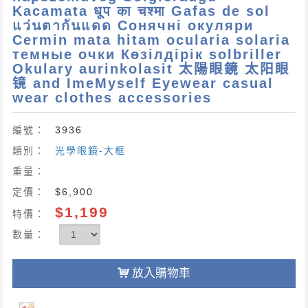
Kacamata धूप का चश्मा Gafas de sol
แว่นตากันแดด Сонячні окуляри
Cermin mata hitam ocularia solaria
темные очки Көзілдірік solbriller
Okulary aurinkolasit 太陽眼鏡 太阳眼
镜 and ImeMyself Eyewear casual
wear clothes accessories
編號：
3936
類別：
光學眼鏡-大框
重量：
定價：
$6,900
$1,199
特價：
數量：
放入購物車