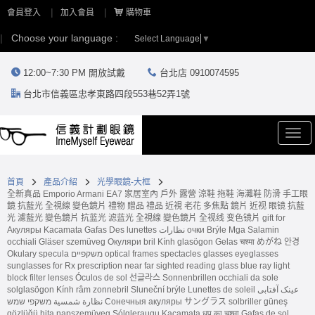
會員登入
加入會員
購物車
Choose your language :
Select Language
▼
12:00~7:30 PM 開放試戴
台北店 0910074595
台北市信義區忠孝東路四段553巷52弄1號
Togg
navi
首頁
產品介紹
光學眼鏡-大框
全新真品 Emporio Armani EA7 家居室內 戶外 露營 涼鞋 拖鞋 海灘鞋 防滑 手工眼
鏡 抗藍光 全視線 變色鏡片 禮物 贈品 禮品 近視 老花 多焦點 鏡片 近视 眼镜 抗藍
光 濾藍光 變色鏡片 抗蓝光 滤蓝光 全視線 變色鏡片 全视线 变色镜片 gift for
Акуляры Kacamata Gafas Des lunettes نظارات очки Brýle Mga Salamin
occhiali Gläser szemüveg Окуляри bril Kính glasögon Gelas चश्मा めがね 안경
Okulary specula משקפיים optical frames spectacles glasses eyeglasses
sunglasses for Rx prescription near far sighted reading glass blue ray light
block filter lenses Óculos de sol 선글라스 Sonnenbrillen occhiali da sole
solglasögon Kính râm zonnebril Sluneční brýle Lunettes de soleil عینک آفتابی
نظارة شمسية משקפי שמש Сонечныя акуляры サングラス solbriller güneş
gözlüğü hita napszemüveg Sólgleraugu Kacamata धूप का चश्मा Gafas de sol