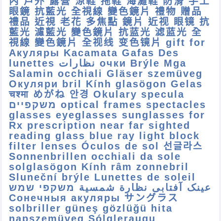
內 戶外 露營 涼鞋 拖鞋 海灘鞋 防滑 手工
眼鏡 抗藍光 全視線 變色鏡片 禮物 贈品
禮品 近視 老花 多焦點 鏡片 近视 眼镜 抗
藍光 濾藍光 變色鏡片 抗蓝光 滤蓝光 全
視線 變色鏡片 全视线 变色镜片 gift for
Акуляры Kacamata Gafas Des
lunettes نظارات очки Brýle Mga
Salamin occhiali Gläser szemüveg
Окуляри bril Kính glasögon Gelas
चश्मा めがね 안경 Okulary specula
משקפיים optical frames spectacles
glasses eyeglasses sunglasses for
Rx prescription near far sighted
reading glass blue ray light block
filter lenses Óculos de sol 선글라스
Sonnenbrillen occhiali da sole
solglasögon Kính râm zonnebril
Sluneční brýle Lunettes de soleil
عینک آفتابی نظارة شمسية משקפי שמש
Сонечныя акуляры サングラス
solbriller güneş gözlüğü hita
napszemüveg Sólgleraugu