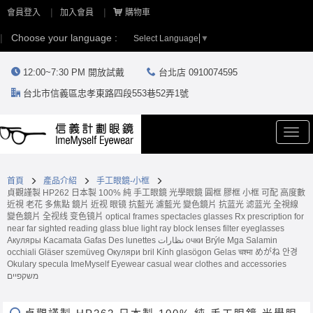
會員登入
加入會員
購物車
Choose your language :
Select Language
▼
12:00~7:30 PM 開放試戴
台北店 0910074595
台北市信義區忠孝東路四段553巷52弄1號
Togg
navi
首頁
產品介紹
手工眼鏡-小框
貞觀謹製 HP262 日本製 100% 純 手工眼鏡 光學眼鏡 圓框 膠框 小框 可配 高度數
近視 老花 多焦點 鏡片 近视 眼镜 抗藍光 濾藍光 變色鏡片 抗蓝光 滤蓝光 全視線
變色鏡片 全视线 变色镜片 optical frames spectacles glasses Rx prescription for
near far sighted reading glass blue light ray block lenses filter eyeglasses
Акуляры Kacamata Gafas Des lunettes نظارات очки Brýle Mga Salamin
occhiali Gläser szemüveg Окуляри bril Kính glasögon Gelas चश्मा めがね 안경
Okulary specula ImeMyself Eyewear casual wear clothes and accessories
משקפיים