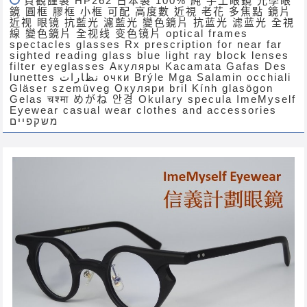
貞觀謹製 HP262 日本製 100% 純 手工眼鏡 光學眼
鏡 圓框 膠框 小框 可配 高度數 近視 老花 多焦點 鏡片
近视 眼镜 抗藍光 濾藍光 變色鏡片 抗蓝光 滤蓝光 全視
線 變色鏡片 全视线 变色镜片 optical frames
spectacles glasses Rx prescription for near far
sighted reading glass blue light ray block lenses
filter eyeglasses Акуляры Kacamata Gafas Des
lunettes نظارات очки Brýle Mga Salamin occhiali
Gläser szemüveg Окуляри bril Kính glasögon
Gelas चश्मा めがね 안경 Okulary specula ImeMyself
Eyewear casual wear clothes and accessories
משקפיים