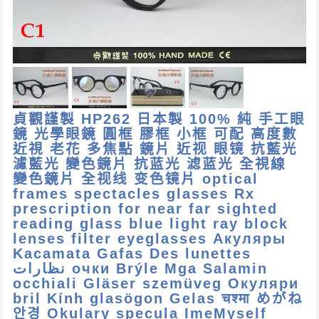
貞觀謹製 HP262 日本製 100% 純 手工眼
鏡 光學眼鏡 圓框 膠框 小框 可配 高度數
近視 老花 多焦點 鏡片 近视 眼镜 抗藍光
濾藍光 變色鏡片 抗蓝光 滤蓝光 全視線
變色鏡片 全视线 变色镜片 optical
frames spectacles glasses Rx
prescription for near far sighted
reading glass blue light ray block
lenses filter eyeglasses Акуляры
Kacamata Gafas Des lunettes
نظارات очки Brýle Mga Salamin
occhiali Gläser szemüveg Окуляри
bril Kính glasögon Gelas चश्मा めがね
안경 Okulary specula ImeMyself