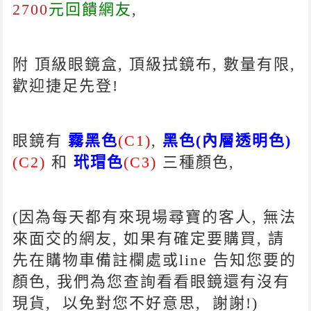
2700
元回饋網友
,
附 頂級眼鏡盒, 頂級拭鏡布, 數量有限,
歡迎捷足先登!
眼鏡有
霧黑色
(C1)
,
黑色(內層透明色)
(C2)
和
玳瑁色
(C3)
三種顏色,
(因為每天都有來現場尋寶的客人, 無法
來面交的網友, 如果有確定要購買, 請
先在購物車備註欄處或line 告知您要的
顏色, 我們為您查詢看看眼鏡還有沒有
現貨, 以免對您不好意思, 謝謝!)