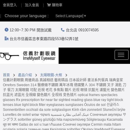
會員登入
加入會員
購物車
Choose your language :
Select Language
▼
12:00~7:30 PM 開放試戴
台北店 0910074595
台北市信義區忠孝東路四段553巷52弄1號
Togg
navi
首頁
產品介紹
太陽眼鏡-大框
信義計劃眼鏡 周邊商品 真誠相送 藝術精品 日本設計師 書法系列餐具 瑞典皇家
Orrefors Sweden 314 醫療級不鏽鋼 萬年冰塊 德國雙人 304 不鏽鋼 叉子 湯匙 刀
子 餐刀 太陽眼鏡 可配 近視 老花 多焦點 鏡片 近视 眼镜 抗藍光 濾藍光 變色鏡片
抗蓝光 滤蓝光 全視線 變色鏡片 全视线 变色镜片 optical frames spectacles
glasses Rx prescription for near far sighted reading glass blue ray light block
lenses blue light block filter eyeglasses sunglasses Óculos de sol 선글라스
Sonnenbrillen occhiali da sole solglasögon Kính râm zonnebril Sluneční brýle
Lunettes de soleil عینک آفتابی نظارة شمسية משקפי שמש Сонечныя акуляры サ
ングラス solbriller güneş gözlüğü hita napszemüveg Sólgleraugu Kacamata
धूप का चश्मा Gafas de sol แว่นตากันแดด Сонячні окуляри Cermin mata hitam
ocularia solaria темные очки Көзілдірік solbriller Okulary ImeMyself Eyewear