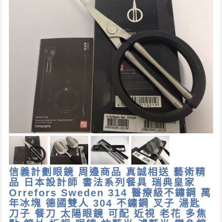
信義計劃眼鏡 周邊商品 真誠相送 藝術精
品 日本設計師 書法系列餐具 瑞典皇家
Orrefors Sweden 314 醫療級不鏽鋼 萬
年冰塊 德國雙人 304 不鏽鋼 叉子 湯匙
刀子 餐刀 太陽眼鏡 可配 近視 老花 多焦