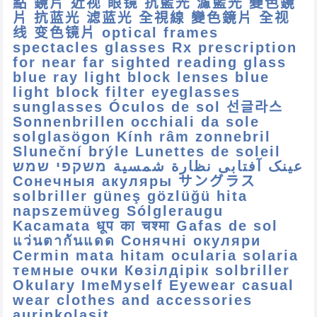
點 鏡片 近视 眼镜 抗藍光 濾藍光 變色鏡
片 抗蓝光 滤蓝光 全視線 變色鏡片 全视
线 变色镜片 optical frames
spectacles glasses Rx prescription
for near far sighted reading glass
blue ray light block lenses blue
light block filter eyeglasses
sunglasses Óculos de sol 선글라스
Sonnenbrillen occhiali da sole
solglasögon Kính râm zonnebril
Sluneční brýle Lunettes de soleil
عینک آفتابی نظارة شمسية משקפי שמש
Сонечныя акуляры サングラス
solbriller güneş gözlüğü hita
napszemüveg Sólgleraugu
Kacamata धूप का चश्मा Gafas de sol
แว่นตากันแดด Сонячні окуляри
Cermin mata hitam ocularia solaria
темные очки Көзілдірік solbriller
Okulary ImeMyself Eyewear casual
wear clothes and accessories
aurinkolasit