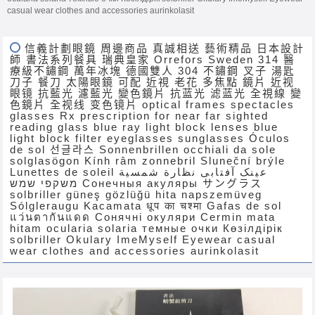
casual wear clothes and accessories aurinkolasit
信義計劃眼鏡 周邊商品 真誠相送 藝術精品 日本設計
師 書法系列餐具 瑞典皇家 Orrefors Sweden 314 醫
療級不鏽鋼 萬年冰塊 德國雙人 304 不鏽鋼 叉子 湯匙
刀子 餐刀 太陽眼鏡 可配 近視 老花 多焦點 鏡片 近视
眼镜 抗藍光 濾藍光 變色鏡片 抗蓝光 滤蓝光 全視線 變
色鏡片 全视线 变色镜片 optical frames spectacles
glasses Rx prescription for near far sighted
reading glass blue ray light block lenses blue
light block filter eyeglasses sunglasses Óculos
de sol 선글라스 Sonnenbrillen occhiali da sole
solglasögon Kính râm zonnebril Sluneční brýle
Lunettes de soleil عینک آفتابی نظارة شمسية
משקפי שמש Сонечныя акуляры サングラス
solbriller güneş gözlüğü hita napszemüveg
Sólgleraugu Kacamata धूप का चश्मा Gafas de sol
แว่นตากันแดด Сонячні окуляри Cermin mata
hitam ocularia solaria темные очки Көзілдірік
solbriller Okulary ImeMyself Eyewear casual
wear clothes and accessories aurinkolasit