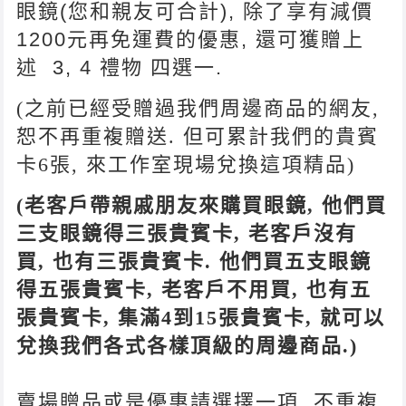
眼鏡(
您和親友可合
計), 除了享有減價
1200元再免運費的優惠, 還可獲贈
上
述 3, 4 禮物
四選一.
(之前已經受贈過我們周邊商品的網友,
恕不再重複贈送. 但可累計我們的貴賓
卡6張, 來工作室現場兌換這項精品)
(
老客戶
帶親戚朋友來購買眼鏡
,
他們買
三支眼鏡得三張貴賓卡
,
老客戶沒有
買
,
也有三張貴賓卡
.
他們買五支眼鏡
得五張貴賓卡
,
老客戶不用買
,
也有五
張貴賓卡
,
集滿4到15張貴賓卡, 就可以
兌換我們各式各樣頂級的周邊商品.)
賣場贈品或是優惠請選擇一項, 不重複