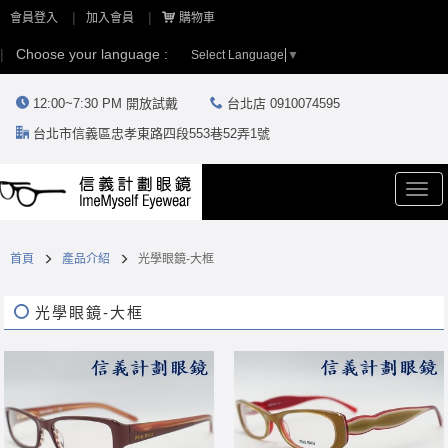
會員登入
加入會員
購物車
Choose your language :
Select Language
▼
12:00~7:30 PM 開放試戴
台北店 0910074595
台北市信義區忠孝東路四段553巷52弄1號
Togg
navi
首頁
產品介紹
光學眼鏡-大框
光學眼鏡-大框