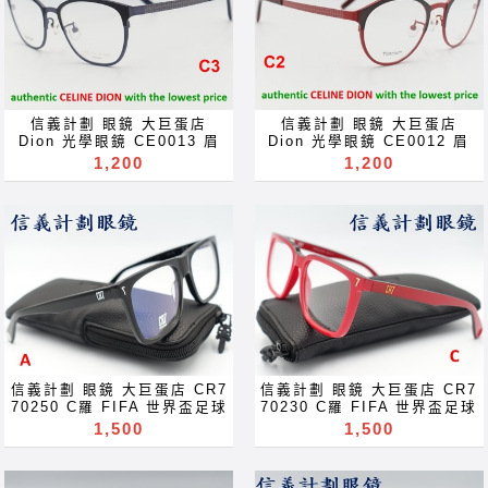
prescription for near far
frames spectacles
sighted reading glass
glasses Rx prescription
blue block lenses blue
for near far sighted
light block filter
reading glass blue block
eyeglasses Акуляры
lenses blue light block
Kacamata Gafas Des
filter eyeglasses
lunettes نظارات очки
Акуляры Kacamata Gafas
信義計劃 眼鏡 大巨蛋店
信義計劃 眼鏡 大巨蛋店
Brýle Mga Salamin
Des lunettes نظارات очки
Dion 光學眼鏡 CE0013 眉
Dion 光學眼鏡 CE0012 眉
occhiali Gläser szemüveg
Brýle Mga Salamin
框 圓框 titanium 鈦金屬 眼
框 圓框 titanium 鈦金屬 眼
1,200
1,200
Окуляри bril Kính
occhiali Gläser szemüveg
鏡 可配 抗藍光 變色鏡片
鏡 可配 抗藍光 變色鏡片
glasögon Gelas चश्मा めが
Окуляри bril Kính
glasses 可配 近視 老花 多
glasses 可配 近視 老花 多
ね 안경 Okulary specula
glasögon Gelas चश्मा めが
焦點 鏡片 近视 眼镜 抗藍光
焦點 鏡片 近视 眼镜 抗藍光
ImeMyself Eyewear
ね 안경 Okulary specula
濾藍光 變色鏡片 抗蓝光 滤蓝
濾藍光 變色鏡片 抗蓝光 滤蓝
casual wear clothes and
ImeMyself Eyewear
光 全視線 變色鏡片 全视线
光 全視線 變色鏡片 全视线
accessories
casual wear clothes and
变色镜片 optical frames
变色镜片 optical frames
accessories
spectacles glasses Rx
spectacles glasses Rx
prescription for near far
prescription for near far
sighted reading glass
sighted reading glass
blue block lenses blue
blue block lenses blue
light block filter
light block filter
eyeglasses Акуляры
eyeglasses Акуляры
Kacamata Gafas Des
Kacamata Gafas Des
信義計劃 眼鏡 大巨蛋店 CR7
信義計劃 眼鏡 大巨蛋店 CR7
lunettes نظارات очки
lunettes نظارات очки
70250 C羅 FIFA 世界盃足球
70230 C羅 FIFA 世界盃足球
Brýle Mga Salamin
Brýle Mga Salamin
賽 世足賽 大框 膠框 方框 彈
賽 世足賽 膠框 大框 方框 彈
1,500
1,500
occhiali Gläser szemüveg
occhiali Gläser szemüveg
簧鏡腳 眼鏡 可配 抗藍光 變
簧鏡腳 眼鏡 可配 抗藍光 變
Окуляри bril Kính
Окуляри bril Kính
色鏡片 glasses 可配 近視
色鏡片 glasses 可配 近視
glasögon Gelas चश्मा めが
glasögon Gelas चश्मा めが
老花 多焦點 鏡片 近视 眼镜
老花 多焦點 鏡片 近视 眼镜