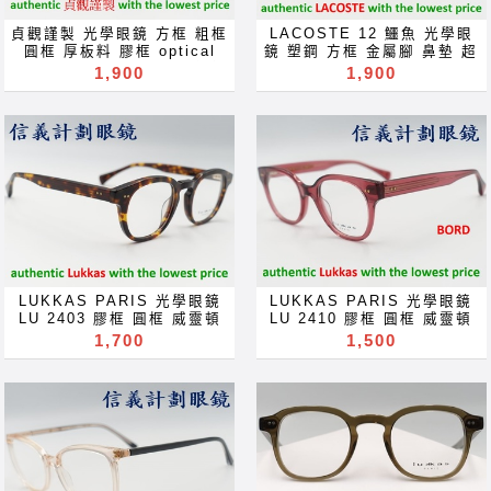
prescription for near far
for near far sighted
sighted reading glass
reading glass blue block
貞觀謹製 光學眼鏡 方框 粗框
LACOSTE 12 鱷魚 光學眼
blue block lenses blue
lenses blue light block
圓框 厚板料 膠框 optical
鏡 塑鋼 方框 金屬腳 鼻墊 超
light block filter
filter eyeglasses
frames glasses 可配 高度
輕 optical frames glasses
1,900
1,900
eyeglasses Акуляры
Акуляры Kacamata Gafas
數 近視 老花 多焦點 鏡片 近
眼鏡 可配 近視 老花 多焦點
Kacamata Gafas Des
Des lunettes نظارات очки
视 眼镜 抗藍光 濾藍光 變色
鏡片 近视 眼镜 抗藍光 濾藍
lunettes نظارات очки
Brýle Mga Salamin
鏡片 抗蓝光 滤蓝光 全視線
光 變色鏡片 抗蓝光 滤蓝光
Brýle Mga Salamin
occhiali Gläser szemüveg
變色鏡片 全视线 变色镜片
全視線 變色鏡片 全视线 变色
occhiali Gläser szemüveg
Окуляри bril Kính
optical frames spectacles
镜片 optical frames
Окуляри bril Kính
glasögon Gelas चश्मा めが
glasses Rx prescription
spectacles glasses Rx
glasögon Gelas चश्मा めが
ね 안경 Okulary specula
for near far sighted
prescription for near far
ね 안경 Okulary specula
ImeMyself Eyewear
reading glass blue light
sighted reading glass
ImeMyself Eyewear
casual wear clothes and
ray block lenses filter
blue block lenses blue
casual wear clothes and
accessories
eyeglasses Акуляры
light block filter
accessories
Kacamata Gafas Des
eyeglasses Акуляры
lunettes نظارات очки
Kacamata Gafas Des
Brýle Mga Salamin
lunettes نظارات очки
LUKKAS PARIS 光學眼鏡
LUKKAS PARIS 光學眼鏡
occhiali Gläser szemüveg
Brýle Mga Salamin
LU 2403 膠框 圓框 威靈頓
LU 2410 膠框 圓框 威靈頓
Окуляри bril Kính
occhiali Gläser szemüveg
框 超輕 optical frames
框 超輕 optical frames
1,700
1,500
glasögon Gelas चश्मा めが
Окуляри bril Kính
glasses 眼鏡 可配 近視 老
glasses 眼鏡 可配 近視 老
ね 안경 Okulary specula
glasögon Gelas चश्मा めが
花 多焦點 鏡片 近视 眼镜 抗
花 多焦點 鏡片 近视 眼镜 抗
ImeMyself Eyewear
ね 안경 Okulary specula
藍光 濾藍光 變色鏡片 抗蓝光
藍光 濾藍光 變色鏡片 抗蓝光
casual wear clothes and
ImeMyself Eyewear
滤蓝光 全視線 變色鏡片 全视
滤蓝光 全視線 變色鏡片 全视
accessories
casual wear clothes and
线 变色镜片 optical frames
线 变色镜片 optical frames
accessories
spectacles glasses Rx
spectacles glasses Rx
prescription for near far
prescription for near far
sighted reading glass
sighted reading glass