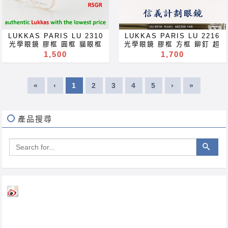
blue block lenses blue
blue block lenses blue
light block filter
light block filter
eyeglasses Акуляры
eyeglasses Акуляры
Kacamata Gafas Des
Kacamata Gafas Des
lunettes نظارات очки
lunettes نظارات очки
LUKKAS PARIS LU 2310
LUKKAS PARIS LU 2216
Brýle Mga Salamin
Brýle Mga Salamin
光學眼鏡 膠框 圓框 貓眼框
光學眼鏡 膠框 方框 鉚釘 超
occhiali Gläser szemüveg
occhiali Gläser szemüveg
超輕 optical frames
輕 optical frames glasses
1,500
1,700
Окуляри bril Kính
Окуляри bril Kính
glasses 眼鏡 可配 近視 老
眼鏡 可配 近視 老花 多焦點
glasögon Gelas चश्मा めが
glasögon Gelas चश्मा めが
花 多焦點 鏡片 近视 眼镜 抗
鏡片 近视 眼镜 抗藍光 濾藍
ね 안경 Okulary specula
ね 안경 Okulary specula
藍光 濾藍光 變色鏡片 抗蓝光
光 變色鏡片 抗蓝光 滤蓝光
ImeMyself Eyewear
ImeMyself Eyewear
«
‹
1
2
3
4
5
›
»
滤蓝光 全視線 變色鏡片 全视
全視線 變色鏡片 全视线 变色
casual wear clothes and
casual wear clothes and
线 变色镜片 optical frames
镜片 optical frames
accessories
accessories
spectacles glasses Rx
spectacles glasses Rx
prescription for near far
prescription for near far
sighted reading glass
sighted reading glass
產品搜尋
blue block lenses blue
blue block lenses blue
light block filter
light block filter
eyeglasses Акуляры
eyeglasses Акуляры
Kacamata Gafas Des
Kacamata Gafas Des
lunettes نظارات очки
lunettes نظارات очки
Brýle Mga Salamin
Brýle Mga Salamin
occhiali Gläser szemüveg
occhiali Gläser szemüveg
Окуляри bril Kính
Окуляри bril Kính
glasögon Gelas चश्मा めが
glasögon Gelas चश्मा めが
ね 안경 Okulary specula
ね 안경 Okulary specula
ImeMyself Eyewear
ImeMyself Eyewear
casual wear clothes and
casual wear clothes and
accessories
accessories