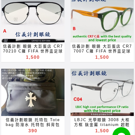
ね 안경 Okulary specula
ね 안경 Okulary specula
抗藍光 濾藍光 變色鏡片 抗蓝
抗藍光 濾藍光 變色鏡片 抗蓝
ImeMyself Eyewear
ImeMyself Eyewear
光 滤蓝光 全視線 變色鏡片
光 滤蓝光 全視線 變色鏡片
casual wear clothes and
casual wear clothes and
全视线 变色镜片 optical
全视线 变色镜片 optical
accessories
accessories
frames spectacles
frames spectacles
glasses Rx prescription
glasses Rx prescription
for near far sighted
for near far sighted
reading glass blue block
reading glass blue block
lenses blue light block
lenses blue light block
filter eyeglasses
filter eyeglasses
Акуляры Kacamata Gafas
Акуляры Kacamata Gafas
信義計劃 眼鏡 大巨蛋店 CR7
信義計劃 眼鏡 大巨蛋店 CR7
Des lunettes نظارات очки
Des lunettes نظارات очки
70210 C羅 FIFA 世界盃足球
7007 C羅 FIFA 世界盃足球
Brýle Mga Salamin
Brýle Mga Salamin
賽 世足賽 金屬框 圓框 雙槓
賽 世足賽 膠框 圓框 波士頓
1,500
1,500
occhiali Gläser szemüveg
occhiali Gläser szemüveg
飛行員 aviator 機師 彈簧鏡
框 boston 彈簧鏡腳 眼鏡 可
Окуляри bril Kính
Окуляри bril Kính
腳 眼鏡 可配 抗藍光 變色鏡
配 抗藍光 變色鏡片 glasses
glasögon Gelas चश्मा めが
glasögon Gelas चश्मा めが
片 glasses 可配 近視 老花
可配 近視 老花 多焦點 鏡片
ね 안경 Okulary specula
ね 안경 Okulary specula
多焦點 鏡片 近视 眼镜 抗藍
近视 眼镜 抗藍光 濾藍光 變
ImeMyself Eyewear
ImeMyself Eyewear
光 濾藍光 變色鏡片 抗蓝光
色鏡片 抗蓝光 滤蓝光 全視線
casual wear clothes and
casual wear clothes and
滤蓝光 全視線 變色鏡片 全视
變色鏡片 全视线 变色镜片
accessories
accessories
线 变色镜片 optical frames
optical frames spectacles
spectacles glasses Rx
glasses Rx prescription
prescription for near far
for near far sighted
sighted reading glass
reading glass blue block
blue block lenses blue
lenses blue light block
light block filter
filter eyeglasses
eyeglasses Акуляры
Акуляры Kacamata Gafas
信義計劃眼鏡 托特包 Tote
LBJC 光學眼鏡 3008 大框
Kacamata Gafas Des
Des lunettes نظارات очки
bag 防潑水 托特包 斜背包
方框 鈦金屬 titanium 超輕
lunettes نظارات очки
Brýle Mga Salamin
護照包 可放 錢包 雨傘 太陽
超彈性 optical frames
390
1,500
Brýle Mga Salamin
occhiali Gläser szemüveg
眼鏡 防曬乳 保溫瓶 not miu
glasses 眼鏡 可配 近視 老