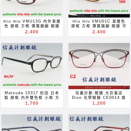
miu miu VMU13G 內外漸層
miu miu VMU01C 漸層色
色 膠框 方框 彈簧鏡腳 眼鏡
膠框 方框 彈簧鏡腳 眼鏡 可
可配 近視 老花 多焦點 鏡片
配 近視 老花 多焦點 鏡片 近
2,400
2,400
近视 眼镜 抗藍光 濾藍光 變
视 眼镜 抗藍光 濾藍光 變色
色鏡片 抗蓝光 滤蓝光 全視線
鏡片 抗蓝光 滤蓝光 全視線
變色鏡片 全视线 变色镜片
變色鏡片 全视线 变色镜片
optical frames spectacles
optical frames spectacles
glasses Rx prescription
glasses Rx prescription
for near far sighted
for near far sighted
reading glass sunglasses
reading glass sunglasses
blue ray of light block
blue ray of light block
lenses blue light block
lenses blue light block
filter eyeglasses
filter eyeglasses
Акуляры Kacamata Gafas
Акуляры Kacamata Gafas
Des lunettes نظارات очки
Des lunettes نظارات очки
Brýle Mga Salamin
Brýle Mga Salamin
Matsuda 10317 松田 日本
信義計劃 眼鏡 大巨蛋店
occhiali Gläser szemüveg
occhiali Gläser szemüveg
製 膠框 內外雙色框 小框 方
Dion 光學眼鏡 CE0014 眉
Окуляри bril Kính
Окуляри bril Kính
框 可配 抗藍光 變色鏡片
框 圓框 titanium 鈦金屬 鏤
1,700
1,200
glasögon Gelas चश्मा めが
glasögon Gelas चश्मा めが
glasses 可配 近視 老花 多
空 線條 造型 眼鏡 可配 抗藍
ね 안경 Okulary specula
ね 안경 Okulary specula
焦點 鏡片 近视 眼镜 抗藍光
光 變色鏡片 glasses 可配
ImeMyself Eyewear
ImeMyself Eyewear
濾藍光 變色鏡片 抗蓝光 滤蓝
近視 老花 多焦點 鏡片 近视
casual wear clothes and
casual wear clothes and
光 全視線 變色鏡片 全视线
眼镜 抗藍光 濾藍光 變色鏡片
accessories משקפיים
accessories משקפיים
变色镜片 optical frames
抗蓝光 滤蓝光 全視線 變色鏡
spectacles glasses Rx
片 全视线 变色镜片 optical