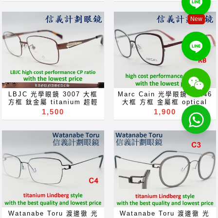
occhiali Gläser szemüveg
Окуляри bril Kính
克羅心 好禮大方送 約會 舞會
花 多焦點 鏡片 近视 眼镜 抗
Окуляри bril Kính
glasögon Gelas चश्मा めが
求婚 訂婚 結婚 周年紀念 情
藍光 濾藍光 變色鏡片 抗蓝光
New
glasögon Gelas चश्मा めが
ね 안경 Okulary specula
人節 母親節 畢業 就職 就業
滤蓝光 全視線 變色鏡片 全视
ね 안경 Okulary specula
ImeMyself Eyewear
生日禮物手工眼鏡 抗藍光 全
线 变色镜片 optical frames
ImeMyself Eyewear
casual wear clothes and
視線 變色鏡片 近視 老花 多
spectacles glasses Rx
casual wear clothes and
accessories
焦點 鏡片 近视 眼镜 抗藍光
prescription for near far
accessories
濾藍光愛色鏡片 抗蓝光 滤蓝
sighted reading glass
光 全視線 愛色鏡片 全视线
blue block lenses blue
变色镜片 禮物 贈品 禮品
light block filter
gift for Акуляры
eyeglasses Акуляры
Kacamata Gafas Des
Kacamata Gafas Des
lunettes •I, очки Bryle
lunettes نظارات очки
LBJC 光學眼鏡 3007 大框
Marc Cain 光學眼鏡 82246
Mga Salamin Okulary
Brýle Mga Salamin
方框 鈦金屬 titanium 超輕
大框 方框 金屬框 optical
specula "9pun pical
occhiali Gläser szemüveg
超彈性 optical frames
frames glasses 眼鏡 可配
1,500
1,900
frames spectacles
Окуляри bril Kính
glasses 眼鏡 可配 近視 老
近視 老花 多焦點 鏡片 近视
glasses eyeglasses
glasögon Gelas चश्मा めが
花 多焦點 鏡片 近视 眼镜 抗
眼镜 抗藍光 濾藍光 變色鏡片
sunglasses for Rx
ね 안경 Okulary specula
藍光 濾藍光 變色鏡片 抗蓝光
抗蓝光 滤蓝光 全視線 變色鏡
prescription near far
ImeMyself Eyewear
滤蓝光 全視線 變色鏡片 全视
片 全视线 变色镜片 optical
sighted reading glass
casual wear clothes and
线 变色镜片 optical frames
frames spectacles
blue ray light block filter
accessories
spectacles glasses Rx
glasses Rx prescription
lenses Oculos de sol
prescription for near far
for near far sighted
11324 Sonnenbrillen
sighted reading glass
reading glass blue block
occhiali da sole
blue block lenses blue
lenses blue light block
solglasogon Kinh râm
light block filter
filter eyeglasses
zonnebril Slunecni bryle
eyeglasses Акуляры
Акуляры Kacamata Gafas
Lunettes de soleil عينك
Kacamata Gafas Des
Des lunettes نظارات очки
أفتابى gözlüğü hita
lunettes نظارات очки
Brýle Mga Salamin
Watanabe Toru 渡邊徹 光
Watanabe Toru 渡邊徹 光
napszemüveg Solglerag