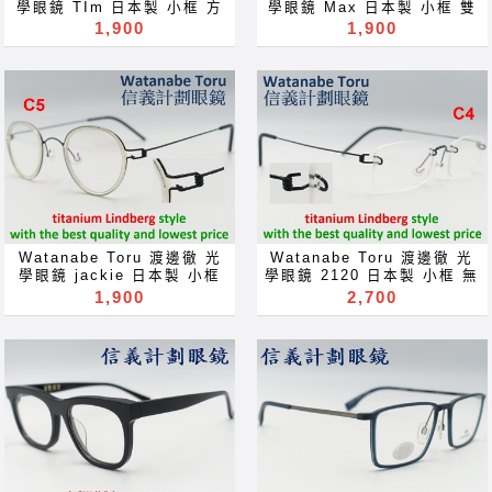
Brýle Mga Salamin
occhiali Gläser szemüveg
學眼鏡 TIm 日本製 小框 方
學眼鏡 Max 日本製 小框 雙
Kaamata 4ф a Gas de sol
occhiali Gläser szemüveg
Окуляри bril Kính
框 鈦 金屬 titanium 超輕 超
材質 複合式 方 圓框 鈦 金屬
1,900
1,900
แว่นตากันแดด CoHAYHi
Окуляри bril Kính
glasögon Gelas चश्मा めが
彈性 螺旋形鉸鏈 optical
titanium 超輕 超彈性 螺旋
OKynapn Cermin mata
glasögon Gelas चश्मा めが
ね 안경 Okulary specula
frames glasses not
形鉸鏈 optical frames
hitam ocularia solaria
ね 안경 Okulary specula
ImeMyself Eyewear
Lindberg 林柏格 林德伯格
glasses not Lindberg 林柏
TeMHbIe O4KM
ImeMyself Eyewear
casual wear clothes and
ic! berlin Markus T
格 林德伯格 ic! berlin
Kesinaipix solbriller
casual wear clothes and
accessories
Mykita 眼鏡 超越 Lindberg
Markus T Mykita 眼鏡 超
Okulary aurinkolasit 太陽
accessories
可配 近視 老花 多焦點 鏡片
越 Lindberg 可配 近視 老花
眼鏡 太阳眼镜 and
近视 眼镜 抗藍光 濾藍光 變
多焦點 鏡片 近视 眼镜 抗藍
ImeMyself Eyewear
色鏡片 抗蓝光 滤蓝光 全視線
光 濾藍光 變色鏡片 抗蓝光
casual wear clothes LINE
變色鏡片 全视线 变色镜片
滤蓝光 全視線 變色鏡片 全视
optical frames spectacles
线 变色镜片 optical frames
glasses Rx prescription
spectacles glasses Rx
for near far sighted
prescription for near far
reading glass blue block
sighted reading glass
Watanabe Toru 渡邊徹 光
Watanabe Toru 渡邊徹 光
lenses blue light block
blue block lenses blue
學眼鏡 jackie 日本製 小框
學眼鏡 2120 日本製 小框 無
filter eyeglasses
light block filter
雙材質 複合式 圓框 鈦 金屬
框 方框 鈦 金屬 titanium 超
1,900
2,700
Акуляры Kacamata Gafas
eyeglasses Акуляры
titanium 超輕 超彈性 螺旋
輕 超彈性 螺旋形鉸鏈
Des lunettes نظارات очки
Kacamata Gafas Des
形鉸鏈 optical frames
optical frames glasses
Brýle Mga Salamin
lunettes نظارات очки
glasses not Lindberg 林柏
not Lindberg 林柏格 ic!
occhiali Gläser szemüveg
Brýle Mga Salamin
格 林德伯格 ic! berlin
berlin Markus T Mykita 眼
Окуляри bril Kính
occhiali Gläser szemüveg
Markus T Mykita 眼鏡 超
鏡 not 林德伯格 Lindberg
glasögon Gelas चश्मा めが
Окуляри bril Kính
越 Lindberg 可配 近視 老花
可配 近視 老花 多焦點 鏡片
ね 안경 Okulary specula
glasögon Gelas चश्मा めが
多焦點 鏡片 近视 眼镜 抗藍
近视 眼镜 抗藍光 濾藍光 變
ImeMyself Eyewear
ね 안경 Okulary specula
光 濾藍光 變色鏡片 抗蓝光
色鏡片 抗蓝光 滤蓝光 全視線
casual wear clothes and
ImeMyself Eyewear
滤蓝光 全視線 變色鏡片 全视
變色鏡片 全视线 变色镜片
accessories
casual wear clothes and
线 变色镜片 optical frames
optical frames spectacles
accessories
spectacles glasses Rx
glasses Rx prescription