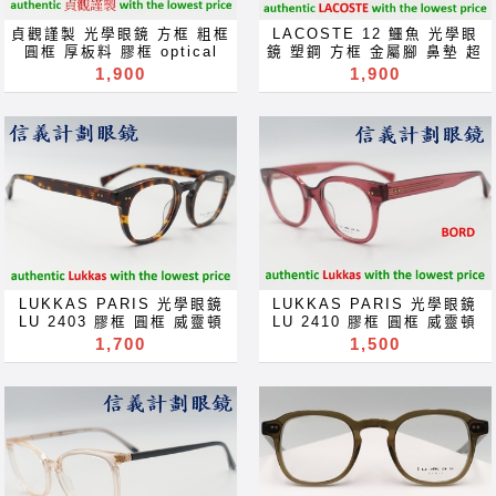
prescription for near far
for near far sighted
sighted reading glass
reading glass blue block
貞觀謹製 光學眼鏡 方框 粗框
LACOSTE 12 鱷魚 光學眼
blue block lenses blue
lenses blue light block
圓框 厚板料 膠框 optical
鏡 塑鋼 方框 金屬腳 鼻墊 超
light block filter
filter eyeglasses
frames glasses 可配 高度
輕 optical frames glasses
1,900
1,900
eyeglasses Акуляры
Акуляры Kacamata Gafas
數 近視 老花 多焦點 鏡片 近
眼鏡 可配 近視 老花 多焦點
Kacamata Gafas Des
Des lunettes نظارات очки
视 眼镜 抗藍光 濾藍光 變色
鏡片 近视 眼镜 抗藍光 濾藍
lunettes نظارات очки
Brýle Mga Salamin
鏡片 抗蓝光 滤蓝光 全視線
光 變色鏡片 抗蓝光 滤蓝光
Brýle Mga Salamin
occhiali Gläser szemüveg
變色鏡片 全视线 变色镜片
全視線 變色鏡片 全视线 变色
occhiali Gläser szemüveg
Окуляри bril Kính
optical frames spectacles
镜片 optical frames
Окуляри bril Kính
glasögon Gelas चश्मा めが
glasses Rx prescription
spectacles glasses Rx
glasögon Gelas चश्मा めが
ね 안경 Okulary specula
for near far sighted
prescription for near far
ね 안경 Okulary specula
ImeMyself Eyewear
reading glass blue light
sighted reading glass
ImeMyself Eyewear
casual wear clothes and
ray block lenses filter
blue block lenses blue
casual wear clothes and
accessories
eyeglasses Акуляры
light block filter
accessories
Kacamata Gafas Des
eyeglasses Акуляры
lunettes نظارات очки
Kacamata Gafas Des
Brýle Mga Salamin
lunettes نظارات очки
LUKKAS PARIS 光學眼鏡
LUKKAS PARIS 光學眼鏡
occhiali Gläser szemüveg
Brýle Mga Salamin
LU 2403 膠框 圓框 威靈頓
LU 2410 膠框 圓框 威靈頓
Окуляри bril Kính
occhiali Gläser szemüveg
框 超輕 optical frames
框 超輕 optical frames
1,700
1,500
glasögon Gelas चश्मा めが
Окуляри bril Kính
glasses 眼鏡 可配 近視 老
glasses 眼鏡 可配 近視 老
ね 안경 Okulary specula
glasögon Gelas चश्मा めが
花 多焦點 鏡片 近视 眼镜 抗
花 多焦點 鏡片 近视 眼镜 抗
ImeMyself Eyewear
ね 안경 Okulary specula
藍光 濾藍光 變色鏡片 抗蓝光
藍光 濾藍光 變色鏡片 抗蓝光
casual wear clothes and
ImeMyself Eyewear
滤蓝光 全視線 變色鏡片 全视
滤蓝光 全視線 變色鏡片 全视
accessories
casual wear clothes and
线 变色镜片 optical frames
线 变色镜片 optical frames
accessories
spectacles glasses Rx
spectacles glasses Rx
prescription for near far
prescription for near far
sighted reading glass
sighted reading glass