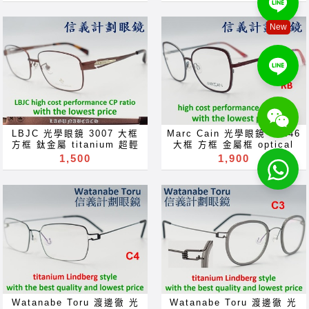
occhiali Gläser szemüveg
Окуляри bril Kính
克羅心 好禮大方送 約會 舞會
花 多焦點 鏡片 近视 眼镜 抗
Окуляри bril Kính
glasögon Gelas चश्मा めが
求婚 訂婚 結婚 周年紀念 情
藍光 濾藍光 變色鏡片 抗蓝光
New
glasögon Gelas चश्मा めが
ね 안경 Okulary specula
人節 母親節 畢業 就職 就業
滤蓝光 全視線 變色鏡片 全视
ね 안경 Okulary specula
ImeMyself Eyewear
生日禮物手工眼鏡 抗藍光 全
线 变色镜片 optical frames
ImeMyself Eyewear
casual wear clothes and
視線 變色鏡片 近視 老花 多
spectacles glasses Rx
casual wear clothes and
accessories
焦點 鏡片 近视 眼镜 抗藍光
prescription for near far
accessories
濾藍光愛色鏡片 抗蓝光 滤蓝
sighted reading glass
光 全視線 愛色鏡片 全视线
blue block lenses blue
变色镜片 禮物 贈品 禮品
light block filter
gift for Акуляры
eyeglasses Акуляры
Kacamata Gafas Des
Kacamata Gafas Des
lunettes •I, очки Bryle
lunettes نظارات очки
LBJC 光學眼鏡 3007 大框
Marc Cain 光學眼鏡 82246
Mga Salamin Okulary
Brýle Mga Salamin
方框 鈦金屬 titanium 超輕
大框 方框 金屬框 optical
specula "9pun pical
occhiali Gläser szemüveg
超彈性 optical frames
frames glasses 眼鏡 可配
1,500
1,900
frames spectacles
Окуляри bril Kính
glasses 眼鏡 可配 近視 老
近視 老花 多焦點 鏡片 近视
glasses eyeglasses
glasögon Gelas चश्मा めが
花 多焦點 鏡片 近视 眼镜 抗
眼镜 抗藍光 濾藍光 變色鏡片
sunglasses for Rx
ね 안경 Okulary specula
藍光 濾藍光 變色鏡片 抗蓝光
抗蓝光 滤蓝光 全視線 變色鏡
prescription near far
ImeMyself Eyewear
滤蓝光 全視線 變色鏡片 全视
片 全视线 变色镜片 optical
sighted reading glass
casual wear clothes and
线 变色镜片 optical frames
frames spectacles
blue ray light block filter
accessories
spectacles glasses Rx
glasses Rx prescription
lenses Oculos de sol
prescription for near far
for near far sighted
11324 Sonnenbrillen
sighted reading glass
reading glass blue block
occhiali da sole
blue block lenses blue
lenses blue light block
solglasogon Kinh râm
light block filter
filter eyeglasses
zonnebril Slunecni bryle
eyeglasses Акуляры
Акуляры Kacamata Gafas
Lunettes de soleil عينك
Kacamata Gafas Des
Des lunettes نظارات очки
أفتابى gözlüğü hita
lunettes نظارات очки
Brýle Mga Salamin
Watanabe Toru 渡邊徹 光
Watanabe Toru 渡邊徹 光
napszemüveg Solglerag