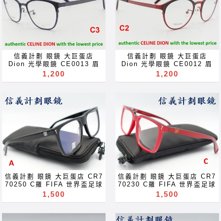
prescription for near far
frames spectacles
sighted reading glass
glasses Rx prescription
blue block lenses blue
for near far sighted
light block filter
reading glass blue block
eyeglasses Акуляры
lenses blue light block
Kacamata Gafas Des
filter eyeglasses
lunettes نظارات очки
Акуляры Kacamata Gafas
信義計劃 眼鏡 大巨蛋店
信義計劃 眼鏡 大巨蛋店
Brýle Mga Salamin
Des lunettes نظارات очки
Dion 光學眼鏡 CE0013 眉
Dion 光學眼鏡 CE0012 眉
occhiali Gläser szemüveg
Brýle Mga Salamin
框 圓框 titanium 鈦金屬 眼
框 圓框 titanium 鈦金屬 眼
1,200
1,200
Окуляри bril Kính
occhiali Gläser szemüveg
鏡 可配 抗藍光 變色鏡片
鏡 可配 抗藍光 變色鏡片
glasögon Gelas चश्मा めが
Окуляри bril Kính
glasses 可配 近視 老花 多
glasses 可配 近視 老花 多
ね 안경 Okulary specula
glasögon Gelas चश्मा めが
焦點 鏡片 近视 眼镜 抗藍光
焦點 鏡片 近视 眼镜 抗藍光
ImeMyself Eyewear
ね 안경 Okulary specula
濾藍光 變色鏡片 抗蓝光 滤蓝
濾藍光 變色鏡片 抗蓝光 滤蓝
casual wear clothes and
ImeMyself Eyewear
光 全視線 變色鏡片 全视线
光 全視線 變色鏡片 全视线
accessories
casual wear clothes and
变色镜片 optical frames
变色镜片 optical frames
accessories
spectacles glasses Rx
spectacles glasses Rx
prescription for near far
prescription for near far
sighted reading glass
sighted reading glass
blue block lenses blue
blue block lenses blue
light block filter
light block filter
eyeglasses Акуляры
eyeglasses Акуляры
Kacamata Gafas Des
Kacamata Gafas Des
信義計劃 眼鏡 大巨蛋店 CR7
信義計劃 眼鏡 大巨蛋店 CR7
lunettes نظارات очки
lunettes نظارات очки
70250 C羅 FIFA 世界盃足球
70230 C羅 FIFA 世界盃足球
Brýle Mga Salamin
Brýle Mga Salamin
賽 世足賽 大框 膠框 方框 彈
賽 世足賽 膠框 大框 方框 彈
1,500
1,500
occhiali Gläser szemüveg
occhiali Gläser szemüveg
簧鏡腳 眼鏡 可配 抗藍光 變
簧鏡腳 眼鏡 可配 抗藍光 變
Окуляри bril Kính
Окуляри bril Kính
色鏡片 glasses 可配 近視
色鏡片 glasses 可配 近視
glasögon Gelas चश्मा めが
glasögon Gelas चश्मा めが
老花 多焦點 鏡片 近视 眼镜
老花 多焦點 鏡片 近视 眼镜