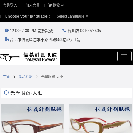
會員登入
加入會員
購物車
Choose your language :
Select Language
▼
12:00~7:30 PM 開放試戴
台北店 0910074595
台北市信義區忠孝東路四段553巷52弄1號
Togg
navi
首頁
產品介紹
光學眼鏡-大框
光學眼鏡-大框