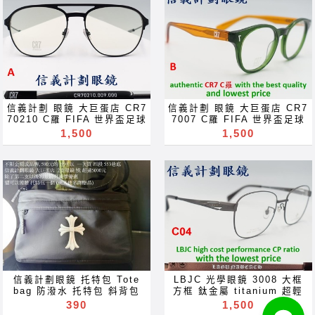
ね 안경 Okulary specula
ね 안경 Okulary specula
抗藍光 濾藍光 變色鏡片 抗蓝
抗藍光 濾藍光 變色鏡片 抗蓝
ImeMyself Eyewear
ImeMyself Eyewear
光 滤蓝光 全視線 變色鏡片
光 滤蓝光 全視線 變色鏡片
casual wear clothes and
casual wear clothes and
全视线 变色镜片 optical
全视线 变色镜片 optical
accessories
accessories
frames spectacles
frames spectacles
glasses Rx prescription
glasses Rx prescription
for near far sighted
for near far sighted
reading glass blue block
reading glass blue block
lenses blue light block
lenses blue light block
filter eyeglasses
filter eyeglasses
Акуляры Kacamata Gafas
Акуляры Kacamata Gafas
信義計劃 眼鏡 大巨蛋店 CR7
信義計劃 眼鏡 大巨蛋店 CR7
Des lunettes نظارات очки
Des lunettes نظارات очки
70210 C羅 FIFA 世界盃足球
7007 C羅 FIFA 世界盃足球
Brýle Mga Salamin
Brýle Mga Salamin
賽 世足賽 金屬框 圓框 雙槓
賽 世足賽 膠框 圓框 波士頓
1,500
1,500
occhiali Gläser szemüveg
occhiali Gläser szemüveg
飛行員 aviator 機師 彈簧鏡
框 boston 彈簧鏡腳 眼鏡 可
Окуляри bril Kính
Окуляри bril Kính
腳 眼鏡 可配 抗藍光 變色鏡
配 抗藍光 變色鏡片 glasses
glasögon Gelas चश्मा めが
glasögon Gelas चश्मा めが
片 glasses 可配 近視 老花
可配 近視 老花 多焦點 鏡片
ね 안경 Okulary specula
ね 안경 Okulary specula
多焦點 鏡片 近视 眼镜 抗藍
近视 眼镜 抗藍光 濾藍光 變
ImeMyself Eyewear
ImeMyself Eyewear
光 濾藍光 變色鏡片 抗蓝光
色鏡片 抗蓝光 滤蓝光 全視線
casual wear clothes and
casual wear clothes and
滤蓝光 全視線 變色鏡片 全视
變色鏡片 全视线 变色镜片
accessories
accessories
线 变色镜片 optical frames
optical frames spectacles
spectacles glasses Rx
glasses Rx prescription
prescription for near far
for near far sighted
sighted reading glass
reading glass blue block
blue block lenses blue
lenses blue light block
light block filter
filter eyeglasses
eyeglasses Акуляры
Акуляры Kacamata Gafas
信義計劃眼鏡 托特包 Tote
LBJC 光學眼鏡 3008 大框
Kacamata Gafas Des
Des lunettes نظارات очки
bag 防潑水 托特包 斜背包
方框 鈦金屬 titanium 超輕
lunettes نظارات очки
Brýle Mga Salamin
護照包 可放 錢包 雨傘 太陽
超彈性 optical frames
390
1,500
Brýle Mga Salamin
occhiali Gläser szemüveg
眼鏡 防曬乳 保溫瓶 not miu
glasses 眼鏡 可配 近視 老