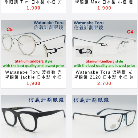
Brýle Mga Salamin
occhiali Gläser szemüveg
學眼鏡 TIm 日本製 小框 方
學眼鏡 Max 日本製 小框 雙
Kaamata 4ф a Gas de sol
occhiali Gläser szemüveg
Окуляри bril Kính
框 鈦 金屬 titanium 超輕 超
材質 複合式 方 圓框 鈦 金屬
1,900
1,900
แว่นตากันแดด CoHAYHi
Окуляри bril Kính
glasögon Gelas चश्मा めが
彈性 螺旋形鉸鏈 optical
titanium 超輕 超彈性 螺旋
OKynapn Cermin mata
glasögon Gelas चश्मा めが
ね 안경 Okulary specula
frames glasses not
形鉸鏈 optical frames
hitam ocularia solaria
ね 안경 Okulary specula
ImeMyself Eyewear
Lindberg 林柏格 林德伯格
glasses not Lindberg 林柏
TeMHbIe O4KM
ImeMyself Eyewear
casual wear clothes and
ic! berlin Markus T
格 林德伯格 ic! berlin
Kesinaipix solbriller
casual wear clothes and
accessories
Mykita 眼鏡 超越 Lindberg
Markus T Mykita 眼鏡 超
Okulary aurinkolasit 太陽
accessories
可配 近視 老花 多焦點 鏡片
越 Lindberg 可配 近視 老花
眼鏡 太阳眼镜 and
近视 眼镜 抗藍光 濾藍光 變
多焦點 鏡片 近视 眼镜 抗藍
ImeMyself Eyewear
色鏡片 抗蓝光 滤蓝光 全視線
光 濾藍光 變色鏡片 抗蓝光
casual wear clothes LINE
變色鏡片 全视线 变色镜片
滤蓝光 全視線 變色鏡片 全视
optical frames spectacles
线 变色镜片 optical frames
glasses Rx prescription
spectacles glasses Rx
for near far sighted
prescription for near far
reading glass blue block
sighted reading glass
Watanabe Toru 渡邊徹 光
Watanabe Toru 渡邊徹 光
lenses blue light block
blue block lenses blue
學眼鏡 jackie 日本製 小框
學眼鏡 2120 日本製 小框 無
filter eyeglasses
light block filter
雙材質 複合式 圓框 鈦 金屬
框 方框 鈦 金屬 titanium 超
1,900
2,700
Акуляры Kacamata Gafas
eyeglasses Акуляры
titanium 超輕 超彈性 螺旋
輕 超彈性 螺旋形鉸鏈
Des lunettes نظارات очки
Kacamata Gafas Des
形鉸鏈 optical frames
optical frames glasses
Brýle Mga Salamin
lunettes نظارات очки
glasses not Lindberg 林柏
not Lindberg 林柏格 ic!
occhiali Gläser szemüveg
Brýle Mga Salamin
格 林德伯格 ic! berlin
berlin Markus T Mykita 眼
Окуляри bril Kính
occhiali Gläser szemüveg
Markus T Mykita 眼鏡 超
鏡 not 林德伯格 Lindberg
glasögon Gelas चश्मा めが
Окуляри bril Kính
越 Lindberg 可配 近視 老花
可配 近視 老花 多焦點 鏡片
ね 안경 Okulary specula
glasögon Gelas चश्मा めが
多焦點 鏡片 近视 眼镜 抗藍
近视 眼镜 抗藍光 濾藍光 變
ImeMyself Eyewear
ね 안경 Okulary specula
光 濾藍光 變色鏡片 抗蓝光
色鏡片 抗蓝光 滤蓝光 全視線
casual wear clothes and
ImeMyself Eyewear
滤蓝光 全視線 變色鏡片 全视
變色鏡片 全视线 变色镜片
accessories
casual wear clothes and
线 变色镜片 optical frames
optical frames spectacles
accessories
spectacles glasses Rx
glasses Rx prescription