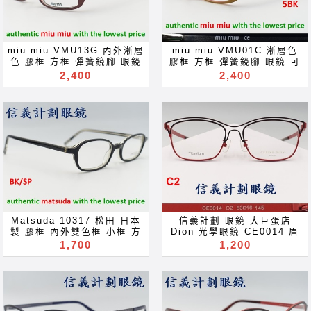
miu miu VMU13G 內外漸層
miu miu VMU01C 漸層色
色 膠框 方框 彈簧鏡腳 眼鏡
膠框 方框 彈簧鏡腳 眼鏡 可
可配 近視 老花 多焦點 鏡片
配 近視 老花 多焦點 鏡片 近
2,400
2,400
近视 眼镜 抗藍光 濾藍光 變
视 眼镜 抗藍光 濾藍光 變色
色鏡片 抗蓝光 滤蓝光 全視線
鏡片 抗蓝光 滤蓝光 全視線
變色鏡片 全视线 变色镜片
變色鏡片 全视线 变色镜片
optical frames spectacles
optical frames spectacles
glasses Rx prescription
glasses Rx prescription
for near far sighted
for near far sighted
reading glass sunglasses
reading glass sunglasses
blue ray of light block
blue ray of light block
lenses blue light block
lenses blue light block
filter eyeglasses
filter eyeglasses
Акуляры Kacamata Gafas
Акуляры Kacamata Gafas
Des lunettes نظارات очки
Des lunettes نظارات очки
Brýle Mga Salamin
Brýle Mga Salamin
Matsuda 10317 松田 日本
信義計劃 眼鏡 大巨蛋店
occhiali Gläser szemüveg
occhiali Gläser szemüveg
製 膠框 內外雙色框 小框 方
Dion 光學眼鏡 CE0014 眉
Окуляри bril Kính
Окуляри bril Kính
框 可配 抗藍光 變色鏡片
框 圓框 titanium 鈦金屬 鏤
1,700
1,200
glasögon Gelas चश्मा めが
glasögon Gelas चश्मा めが
glasses 可配 近視 老花 多
空 線條 造型 眼鏡 可配 抗藍
ね 안경 Okulary specula
ね 안경 Okulary specula
焦點 鏡片 近视 眼镜 抗藍光
光 變色鏡片 glasses 可配
ImeMyself Eyewear
ImeMyself Eyewear
濾藍光 變色鏡片 抗蓝光 滤蓝
近視 老花 多焦點 鏡片 近视
casual wear clothes and
casual wear clothes and
光 全視線 變色鏡片 全视线
眼镜 抗藍光 濾藍光 變色鏡片
accessories משקפיים
accessories משקפיים
变色镜片 optical frames
抗蓝光 滤蓝光 全視線 變色鏡
spectacles glasses Rx
片 全视线 变色镜片 optical