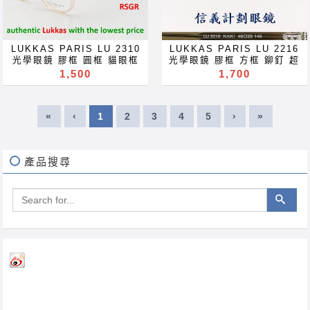
blue block lenses blue
blue block lenses blue
light block filter
light block filter
eyeglasses Акуляры
eyeglasses Акуляры
Kacamata Gafas Des
Kacamata Gafas Des
lunettes نظارات очки
lunettes نظارات очки
LUKKAS PARIS LU 2310
LUKKAS PARIS LU 2216
Brýle Mga Salamin
Brýle Mga Salamin
光學眼鏡 膠框 圓框 貓眼框
光學眼鏡 膠框 方框 鉚釘 超
occhiali Gläser szemüveg
occhiali Gläser szemüveg
超輕 optical frames
輕 optical frames glasses
1,500
1,700
Окуляри bril Kính
Окуляри bril Kính
glasses 眼鏡 可配 近視 老
眼鏡 可配 近視 老花 多焦點
glasögon Gelas चश्मा めが
glasögon Gelas चश्मा めが
花 多焦點 鏡片 近视 眼镜 抗
鏡片 近视 眼镜 抗藍光 濾藍
ね 안경 Okulary specula
ね 안경 Okulary specula
藍光 濾藍光 變色鏡片 抗蓝光
光 變色鏡片 抗蓝光 滤蓝光
ImeMyself Eyewear
ImeMyself Eyewear
«
‹
1
2
3
4
5
›
»
滤蓝光 全視線 變色鏡片 全视
全視線 變色鏡片 全视线 变色
casual wear clothes and
casual wear clothes and
线 变色镜片 optical frames
镜片 optical frames
accessories
accessories
spectacles glasses Rx
spectacles glasses Rx
prescription for near far
prescription for near far
sighted reading glass
sighted reading glass
產品搜尋
blue block lenses blue
blue block lenses blue
light block filter
light block filter
eyeglasses Акуляры
eyeglasses Акуляры
Kacamata Gafas Des
Kacamata Gafas Des
lunettes نظارات очки
lunettes نظارات очки
Brýle Mga Salamin
Brýle Mga Salamin
occhiali Gläser szemüveg
occhiali Gläser szemüveg
Окуляри bril Kính
Окуляри bril Kính
glasögon Gelas चश्मा めが
glasögon Gelas चश्मा めが
ね 안경 Okulary specula
ね 안경 Okulary specula
ImeMyself Eyewear
ImeMyself Eyewear
casual wear clothes and
casual wear clothes and
accessories
accessories