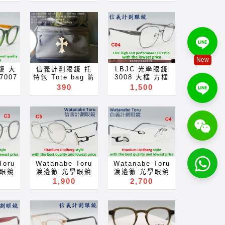
 線條
鈦金屬 眼鏡 可配
鈦金屬 眼鏡 可配
配 抗
抗藍光 變色鏡片
抗藍光 變色鏡片
鏡片
glasses 可配 近
glasses 可配 近
可配 近
視 老花 多焦點 鏡
視 老花 多焦點 鏡
點 鏡
片 近视 眼镜 抗藍
片 近视 眼镜 抗藍
 抗藍
光 濾藍光 變色鏡
光 濾藍光 變色鏡
變色鏡
片 抗蓝光 滤蓝光
片 抗蓝光 滤蓝光
New
滤蓝光
全視線 變色鏡片
全視線 變色鏡片
鏡 大
信義計劃眼鏡 托
LBJC 光學眼鏡
色鏡片
全视线 变色镜片
全视线 变色镜片
7007
特包 Tote bag 防
3008 大框 方框
色镜片
optical frames
optical frames
世界盃
潑水 托特包 斜背
鈦金屬 titanium
390
1,500
ames
spectacles
spectacles
賽 膠
包 護照包 可放 錢
超輕 超彈性
es
glasses Rx
glasses Rx
士頓框
包 雨傘 太陽眼鏡
optical frames
Rx
prescription for
prescription for
簧鏡腳
防曬乳 保溫瓶
glasses 眼鏡 可
n for
near far sighted
near far sighted
抗藍光
not miu 克羅心
配 近視 老花 多焦
ghted
reading glass
reading glass
片
好禮大方送 約會
點 鏡片 近视 眼镜
lass
blue block
blue block
可配 近
舞會 求婚 訂婚 結
抗藍光 濾藍光 變
ck
lenses blue
lenses blue
點 鏡
婚 周年紀念 情人
色鏡片 抗蓝光 滤
lue
light block filter
light block filter
 抗藍
節 母親節 畢業 就
蓝光 全視線 變色
filter
eyeglasses
eyeglasses
變色鏡
職 就業 生日禮物
鏡片 全视线 变色
es
Акуляры
Акуляры
Toru
Watanabe Toru
Watanabe Toru
滤蓝光
手工眼鏡 抗藍光
镜片 optical
ы
Kacamata
Kacamata
學眼鏡
渡邊徹 光學眼鏡
渡邊徹 光學眼鏡
色鏡片
全視線 變色鏡片
frames
ta
Gafas Des
Gafas Des
 小框
jackie 日本製 小
2120 日本製 小框
1,900
2,700
色镜片
近視 老花 多焦點
spectacles
es
lunettes نظارات
lunettes نظارات
式 方
框 雙材質 複合式
無框 方框 鈦 金屬
ames
鏡片 近视 眼镜 抗
glasses Rx
очки Brýle Mga
очки Brýle Mga
金屬
圓框 鈦 金屬
titanium 超輕 超
es
藍光 濾藍光愛色
prescription for
 Mga
Salamin
Salamin
超輕 超
titanium 超輕 超
彈性 螺旋形鉸鏈
Rx
鏡片 抗蓝光 滤蓝
near far sighted
n
occhiali Gläser
occhiali Gläser
形鉸鏈
彈性 螺旋形鉸鏈
optical frames
n for
光 全視線 愛色鏡
reading glass
läser
szemüveg
szemüveg
ames
optical frames
glasses not
ghted
片 全视线 变色镜
blue block
eg
Окуляри bril
Окуляри bril