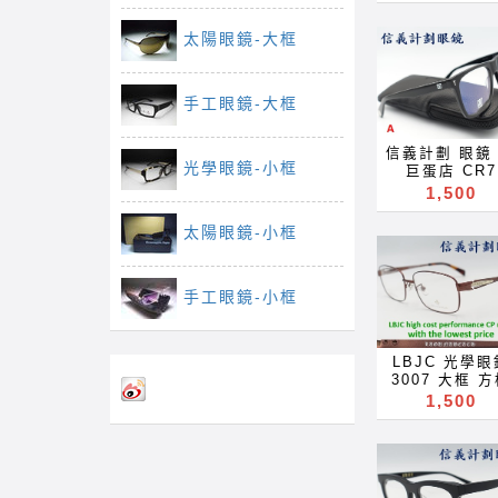
近視 老花 多
鏡片 近视 眼镜
太陽眼鏡-大框
藍光 濾藍光 
鏡片 抗蓝光 
光 全視線 變
手工眼鏡-大框
片 全视线 变
片 optical
frames
信義計劃 眼鏡
spectacles
光學眼鏡-小框
巨蛋店 CR7
glasses R
70250 C羅 FI
1,500
prescription 
世界盃足球賽 
near far sigh
足賽 大框 膠框
reading gla
太陽眼鏡-小框
框 彈簧鏡腳 
sunglasses b
可配 抗藍光 
ray of ligh
鏡片 glasses
block lense
配 近視 老花 
手工眼鏡-小框
blue light bl
點 鏡片 近视 
filter
抗藍光 濾藍光
eyeglasse
色鏡片 抗蓝光
Акуляры
LBJC 光學眼
蓝光 全視線 
Kacamata
3007 大框 
鏡片 全视线 
Gafas Des
鈦金屬 titani
1,500
镜片 optica
lunettes نظارات
超輕 超彈性
frames
очки Brýle 
optical fram
spectacles
Salamin
glasses 眼鏡
glasses R
occhiali Glä
配 近視 老花 
prescription 
szemüveg
點 鏡片 近视 
near far sigh
Окуляри bri