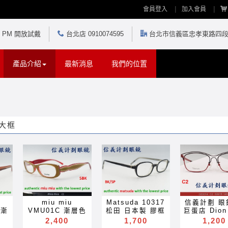
會員登入
加入會員
30 PM 開放試戴
台北店 0910074595
台北市信義區忠孝東路四段5
產品介紹
最新消息
我們的位置
大框
miu miu
Matsuda 10317
信義計劃 眼
外漸
VMU01C 漸層色
松田 日本製 膠框
巨蛋店 Dio
 彈
膠框 方框 彈簧鏡
內外雙色框 小框
眼鏡 CE001
2,400
1,700
1,200
可配
腳 眼鏡 可配 近視
方框 可配 抗藍光
框 圓框 tita