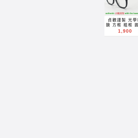
抗藍光 濾藍光
reading gla
Kính glasög
色鏡片 抗蓝光
blue block
Gelas चश्मा 
蓝光 全視線 
lenses blu
ね 안경 Okula
鏡片 全视线 
light block fil
specula
貞觀謹製 光學
镜片 optica
eyeglasse
ImeMyself
鏡 方框 粗框 
frames
Акуляры
Eyewear cas
厚板料 膠框
1,900
spectacles
Kacamata
wear clothe
optical fram
glasses R
Gafas Des
and
glasses 可配
prescription 
lunettes نظارات
accessorie
度數 近視 老花
near far sigh
очки Brýle 
משקפיים
焦點 鏡片 近视
reading gla
Salamin
镜 抗藍光 濾
blue block
occhiali Glä
變色鏡片 抗蓝
lenses blu
szemüveg
滤蓝光 全視線
light block fil
Окуляри bri
色鏡片 全视线
eyeglasse
Kính glasög
色镜片 optic
Акуляры
Gelas चश्मा 
frames
Kacamata
ね 안경 Okula
spectacles
Gafas Des
specula
glasses R
lunettes نظارات
ImeMyself
prescription 
очки Brýle 
Eyewear cas
near far sigh
Salamin
wear clothe
reading gla
occhiali Glä
and
blue light r
szemüveg
accessorie
block lense
Окуляри bri
filter
Kính glasög
eyeglasse
Gelas चश्मा 
Акуляры
ね 안경 Okula
Kacamata
specula