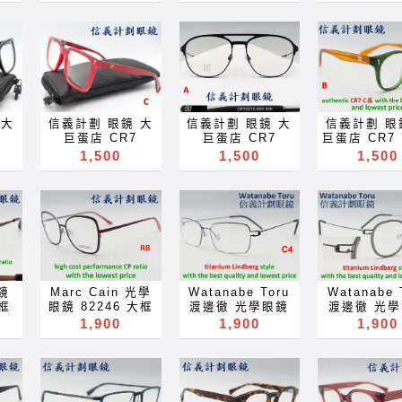
焦點
老花 多焦點 鏡片
變色鏡片
鈦金屬 鏤空
 抗
近视 眼镜 抗藍光
glasses 可配 近
造型 眼鏡 可
變色
濾藍光 變色鏡片
視 老花 多焦點 鏡
藍光 變色
滤蓝
抗蓝光 滤蓝光 全
片 近视 眼镜 抗藍
glasses 
色鏡
視線 變色鏡片 全
光 濾藍光 變色鏡
視 老花 多焦
色镜
视线 变色镜片
片 抗蓝光 滤蓝光
片 近视 眼镜
optical frames
全視線 變色鏡片
光 濾藍光 
spectacles
全视线 变色镜片
片 抗蓝光 
 大
信義計劃 眼鏡 大
信義計劃 眼鏡 大
信義計劃 眼
glasses Rx
optical frames
全視線 變
巨蛋店 CR7
巨蛋店 CR7
巨蛋店 CR7 
x
prescription for
spectacles
全视线 变
FA
70230 C羅 FIFA
70210 C羅 FIFA
C羅 FIFA 
1,500
1,500
1,500
for
near far sighted
glasses Rx
optical fr
世
世界盃足球賽 世
世界盃足球賽 世
足球賽 世足
ted
reading glass
prescription for
spectacl
 方
足賽 膠框 大框 方
足賽 金屬框 圓框
框 圓框 波
ss
sunglasses blue
near far sighted
glasses 
眼鏡
框 彈簧鏡腳 眼鏡
雙槓 飛行員
boston 彈
lue
ray of light
reading glass
prescriptio
變色
可配 抗藍光 變色
aviator 機師 彈
眼鏡 可配 
t
block lenses
blue block
near far si
 可
鏡片 glasses 可
簧鏡腳 眼鏡 可配
變色鏡
s
blue light block
lenses blue
reading g
多焦
配 近視 老花 多焦
抗藍光 變色鏡片
glasses 
ock
filter
light block filter
blue blo
眼镜
點 鏡片 近视 眼镜
glasses 可配 近
視 老花 多焦
eyeglasses
eyeglasses
lenses b
 變
抗藍光 濾藍光 變
視 老花 多焦點 鏡
片 近视 眼镜
s
Акуляры
Акуляры
light block 
 滤
色鏡片 抗蓝光 滤
片 近视 眼镜 抗藍
光 濾藍光 
Kacamata
Kacamata
eyeglass
鏡
Marc Cain 光學
Watanabe Toru
Watanabe 
變色
蓝光 全視線 變色
光 濾藍光 變色鏡
片 抗蓝光 
Gafas Des
Gafas Des
Акуляр
方框
眼鏡 82246 大框
渡邊徹 光學眼鏡
渡邊徹 光
变色
鏡片 全视线 变色
片 抗蓝光 滤蓝光
全視線 變
lunettes نظارات
lunettes نظارات
Kacama
um
方框 金屬框
TIm 日本製 小框
Max 日本製
1,900
1,900
1,900
l
镜片 optical
全視線 變色鏡片
全视线 变
очки Brýle Mga
очки Brýle Mga
Gafas D
optical frames
方框 鈦 金屬
雙材質 複合
frames
全视线 变色镜片
optical fr
Mga
Salamin
Salamin
lunettes نظارات
es
glasses 眼鏡 可
titanium 超輕 超
圓框 鈦 
spectacles
optical frames
spectacl
occhiali Gläser
occhiali Gläser
очки Brýle
 可
配 近視 老花 多焦
彈性 螺旋形鉸鏈
titanium 
x
glasses Rx
spectacles
glasses 
ser
szemüveg
szemüveg
Salami
多焦
點 鏡片 近视 眼镜
optical frames
彈性 螺旋
for
prescription for
glasses Rx
prescriptio
Окуляри bril
Окуляри bril
occhiali G
眼镜
抗藍光 濾藍光 變
glasses not
optical fr
ted
near far sighted
prescription for
near far si
l
Kính glasögon
Kính glasögon
szemüv